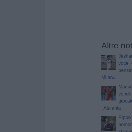
Altre no
Jashar
voce:
pensat
Milan»
Marsig
vender
giocat
l'Atalanta
Pippo 
bomber
stagi