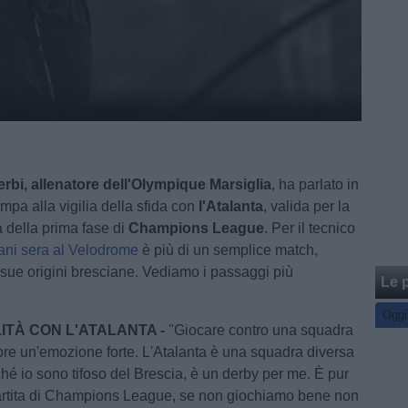
rbi, allenatore dell'Olympique Marsiglia
, ha parlato in
mpa alla vigilia della sfida con
l'Atalanta
, valida per la
a della prima fase di
Champions League
. Per il tecnico
ni sera al Velodrome
è più di un semplice match,
 sue origini bresciane. Vediamo i passaggi più
Le p
Oggi
ITÀ CON L'ATALANTA -
"Giocare contro una squadra
pre un'emozione forte. L'Atalanta è una squadra diversa
ché io sono tifoso del Brescia, è un derby per me. È pur
rtita di Champions League, se non giochiamo bene non