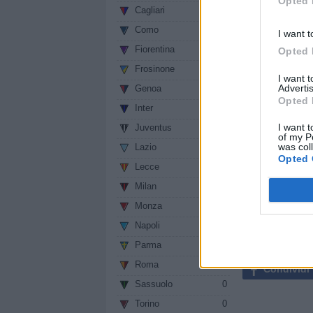
Opted 
Quest'anno sarà
Cagliari
0
crisi dell'Atal
Como
0
I want t
forte".
Fiorentina
0
Opted 
SUGLI INFOR
Frosinone
0
I want 
Nadir? Nessuno
Advertis
Genoa
0
Opted 
giocare una pa
Inter
0
nostra analisi
I want t
Juventus
0
accadono attra
of my P
was col
Lazio
0
splendere quand
Opted 
Lecce
0
facile.
Milan
0
Sezione:
News
/ 
Monza
0
Autore: Redazion
Napoli
0
vedi letture
Parma
0
Roma
0
Condividi
Sassuolo
0
Torino
0