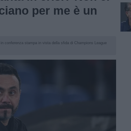
ciano per me è un
to in conferenza stampa in vista della sfida di Champions League