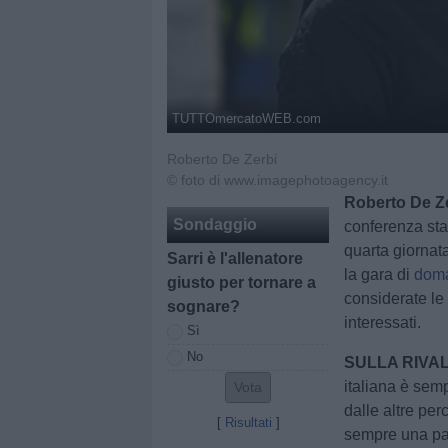
TUTTOmercatoWEB.com
Roberto De Zerbi
© foto di www.imagephotoagency.it
Roberto De Ze
Sondaggio
conferenza sta
quarta giornat
Sarri è l'allenatore
la gara di
doma
giusto per tornare a
considerate le
sognare?
interessati.
Sì
No
SULLA RIVAL
italiana è sem
dalle altre per
[
Risultati
]
sempre una pa