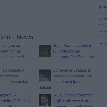
07/08
gioca
07/08
German
07/08
carrie
tizie - News
07/08
una s
i spegne ogni
Segui Pianetatalanta.it
 «Non ho mai
sui profili social:
o di lasciare il
Instagram, X e Facebook
lia obbligato a
Conference League, la
e: ecco tre
gara di ritorno potrebbe
ori interessanti per
essere anticipata: i
dettagli
Inzaghi: «Il
Squalifiche e cronometri
 della A? Sarà la
degli stadi: ecco le due
one di Scamacca»
nuove regole della Uefa