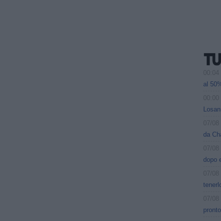
00:04
al 50%
00:00
Losann
07/08
da Ch
07/08
dopo e
07/08
tenerl
07/08
pront