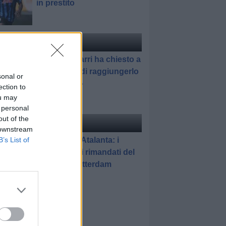
in prestito
ciomercato
di Redazione
Pedullà: «Sarri ha chiesto a
Romagnoli di raggiungerlo
sonal or
all'Atalanta»
ection to
ou may
 personal
out of the
elle
di Gianluca Pirovano
 downstream
Feyenoord-Atalanta: i
B’s List of
promossi e i rimandati del
match di Rotterdam