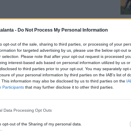
Cal
alanta -
Do Not Process My Personal Information
to opt-out of the sale, sharing to third parties, or processing of your per
formation for targeted advertising by us, please use the below opt-out s
r selection. Please note that after your opt-out request is processed y
eing interest-based ads based on personal information utilized by us or
disclosed to third parties prior to your opt-out. You may separately opt-
Pag
losure of your personal information by third parties on the IAB’s list of
. This information may also be disclosed by us to third parties on the
IA
TA -
"Vogliamo sempre adattarci all'avversario.
Participants
that may further disclose it to other third parties.
repararci strategicamente. Ma questo non significa che
partita diversa dal solito. Vogliamo giocare la partita e
gno. Quando giochiamo contro squadre forti, dobbiamo
l Data Processing Opt Outs
he non significa andare tra le braccia del portiere".
o opt-out of the Sharing of my personal data.
O DELL'ATALANTA -
"L'Atalanta è sempre stata forte.