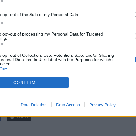
In
 altrettanto difficile. Non cadrò nella trappola di una
anta, non ci credo. Hanno buoni giocatori e un allenatore
o opt-out of the Sale of my Personal Data.
In
TUNATI -
"Come stanno Aguerd, Balerdi, Weah e
to opt-out of processing my Personal Data for Targeted
 dei quattro si è ripreso. Pensate che io sia contento di
ing.
In
rtita di Champions League con 8-9 infortunati? Nella
, dobbiamo considerare tutto. Spesso le grandi cose
o opt-out of Collection, Use, Retention, Sale, and/or Sharing
verso le avversità, come ad Auxerre. Il sole tornerà a
ersonal Data that Is Unrelated with the Purposes for which it
lected.
o tutti gli infortunati torneranno. Allora sarà un po' più
Out
CONFIRM
Data:
Mar 04 novembre 2025 alle 15:29
e
Data Deletion
Data Access
Privacy Policy
Tweet