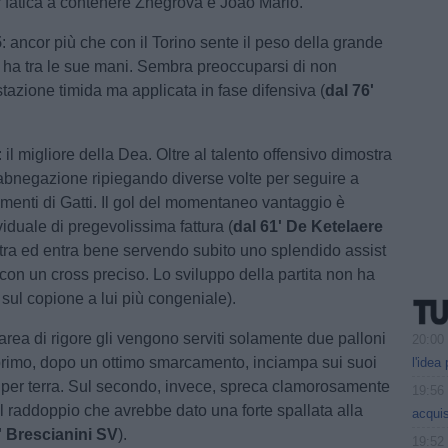
 fatica a contenere Zhegrova e Joao Mario.
5
: ancor più che con il Torino sente il peso della grande
ha tra le sue mani. Sembra preoccuparsi di non
tazione timida ma applicata in fase difensiva (
dal 76'
: il migliore della Dea. Oltre al talento offensivo dimostra
i abnegazione ripiegando diverse volte per seguire a
imenti di Gatti. Il gol del momentaneo vantaggio è
iduale di pregevolissima fattura (
dal 61' De Ketelaere
istra ed entra bene servendo subito uno splendido assist
con un cross preciso. Lo sviluppo della partita non ha
 sul copione a lui più congeniale).
n area di rigore gli vengono serviti solamente due palloni
20:00
 primo, dopo un ottimo smarcamento, inciampa sui suoi
l'idea
e per terra. Sul secondo, invece, spreca clamorosamente
19:56
il raddoppio che avrebbe dato una forte spallata alla
acquis
2' Brescianini SV
).
19:52