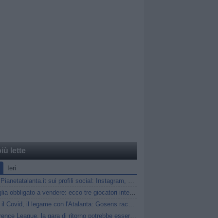
iù lette
Ieri
Segui Pianetatalanta.it sui profili social: Instagram, X e Facebook
Marsiglia obbligato a vendere: ecco tre giocatori interessanti per l'Atalanta
Gasp, il Covid, il legame con l'Atalanta: Gosens racconta gli anni a Bergamo
Conference League, la gara di ritorno potrebbe essere anticipata: i dettagli