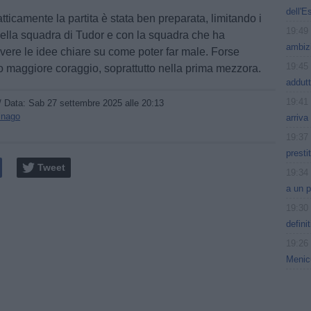
dell'E
tatticamente la partita è stata ben preparata, limitando i
19:49
 della squadra di Tudor e con la squadra che ha
ambizi
avere le idee chiare su come poter far male. Forse
19:45
o maggiore coraggio, soprattutto nella prima mezzora.
addutt
19:41
/ Data:
Sab 27 settembre 2025 alle 20:13
lnago
arriva
19:37
presti
Tweet
19:34
a un 
19:30
defini
19:26
Menic