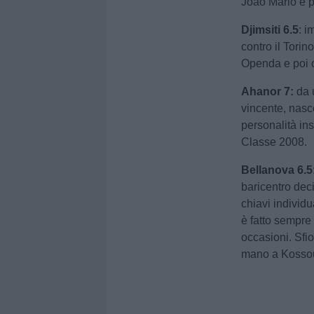
Joao Mario e pe
Djimsiti 6.5
: i
contro il Torin
Openda e poi 
Ahanor 7:
da 
vincente, nasc
personalità ins
Classe 2008.
Bellanova 6.5
baricentro dec
chiavi individu
è fatto sempre 
occasioni. Sfi
mano a Kossou