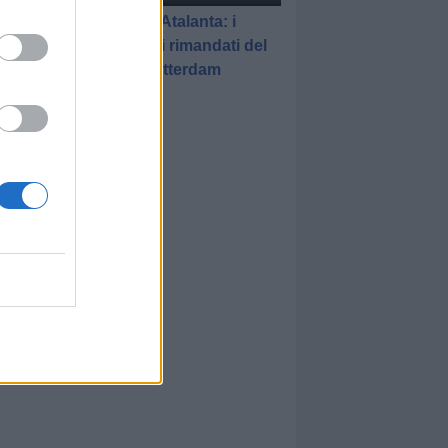
Feyenoord-Atalanta: i
promossi e i rimandati del
match di Rotterdam