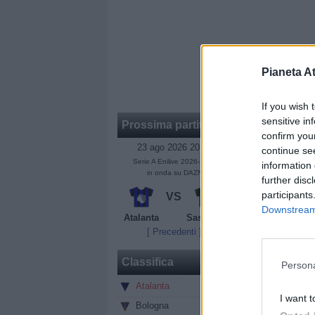
Pianeta At
If you wish 
sensitive in
Prossima partita
confirm you
23 ago 2026 20:45
continue se
Serie A Enilive 2026-2027
information 
in onda su DAZN
further disc
participants
VS
Downstream 
Atalanta
Sassuolo
[ Precedenti ]
Classifica
Persona
Atalanta
0
I want t
Bologna
0