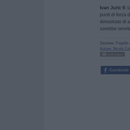
Ivan Juric 6
: 
punti di forza
dimostrato di 
sarebbe servit
Sezione:
Pagelle
Autore: Nicolò Co
vedi letture
Condividi