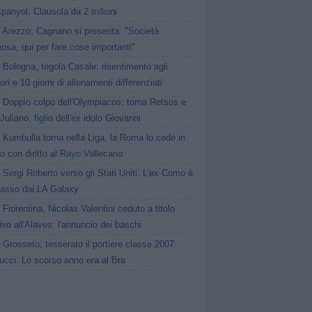
spanyol. Clausola da 2 milioni
Arezzo, Cagnano si presenta: "Società
osa, qui per fare cose importanti"
Bologna, tegola Casale: risentimento agli
ori e 10 giorni di allenamenti differenziati
Doppio colpo dell'Olympiacos: torna Retsos e
 Juliano, figlio dell'ex idolo Giovanni
Kumbulla torna nella Liga, la Roma lo cede in
to con diritto al Rayo Vallecano
Sergi Roberto verso gli Stati Uniti. L'ex Como è
passo dai LA Galaxy
Fiorentina, Nicolas Valentini ceduto a titolo
tivo all'Alaves: l'annuncio dei baschi
Grosseto, tesserato il portiere classe 2007
ucci. Lo scorso anno era al Bra