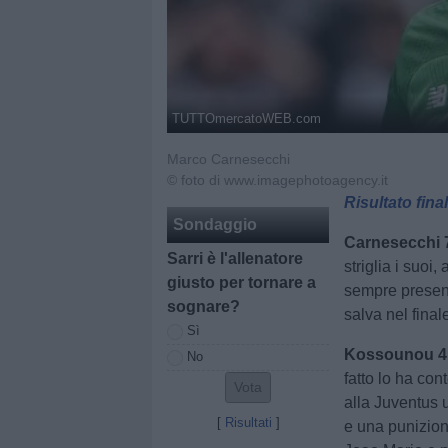
TUTTOmercatoWEB.com
Marco Carnesecchi
© foto di www.imagephotoagency.it
Risultato fina
Sondaggio
Carnesecchi 
Sarri è l'allenatore
striglia i suoi
giusto per tornare a
sempre presente
sognare?
salva nel final
Sì
Kossounou 4
No
fatto lo ha co
alla Juventus u
[
Risultati
]
e una punizione