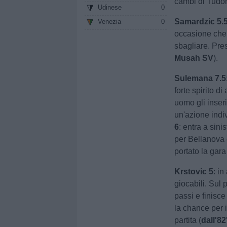
cambi di Tudor
Udinese
0
Samardzic 5.
Venezia
0
occasione che 
sbagliare. Pres
Musah SV
).
Sulemana 7.5
forte spirito d
uomo gli inser
un'azione indiv
6
: entra a sin
per Bellanova 
portato la gara
Krstovic 5
: i
giocabili. Sul
passi e finisc
la chance per 
partita (
dall'8