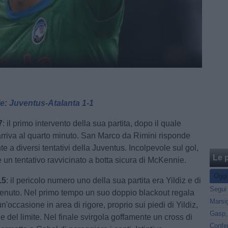
le: Juventus-Atalanta 1-1
7
: il primo intervento della sua partita, dopo il quale
, arriva al quarto minuto. San Marco da Rimini risponde
 a diversi tentativi della Juventus. Incolpevole sul gol,
Le p
e un tentativo ravvicinato a botta sicura di McKennie.
Oggi
.5
: il pericolo numero uno della sua partita era Yildiz e di
ntenuto. Nel primo tempo un suo doppio blackout regala
n'occasione in area di rigore, proprio sui piedi di Yildiz,
 del limite. Nel finale svirgola goffamente un cross di