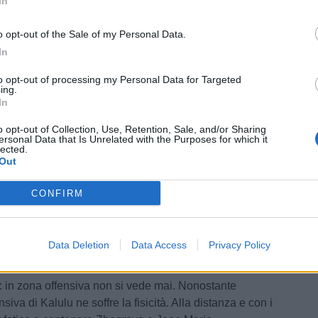
In
o opt-out of the Sale of my Personal Data.
In
to opt-out of processing my Personal Data for Targeted
ing.
artita di esclusivo contenimento la sua, incaricato a
In
sieme a Kossounou, sul rientro di Yildiz verso il centro
 mettere una pezza ad un'ingenuità del difensore
o opt-out of Collection, Use, Retention, Sale, and/or Sharing
ersonal Data that Is Unrelated with the Purposes for which it
ammonito. Nel finale, invece, l'ingenuità la commette lui
lected.
 intervento e commettando fallo su McKennie. Netta la
Out
nizione.
CONFIRM
ata la sua qualità fa sempre notizia vederlo sbagliare
nicamente. Velenosissimo il pallone perso in avvio sulla
oopmeiners che ha lanciato a rete l'olandese. Chiude la
Data Deletion
Data Access
Privacy Policy
o l'attaccante. Generoso.
: in zona offensiva non si vede mai. Nonostante
ensiva di Kalulu ne soffre la fisicità. Alla distanza e con i