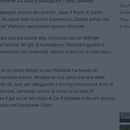
rmette a Cabal di pareggiare i conti. Istintivo.
mpiegato ancora da centrale, dopo il finale di partita
o, fa valere tutta la proria esperienza. Duella prima con
con Vlahovic uscendone spesso vincitore.
una sua pressione alta, conclusa con un anticipo
e l'azione del gol di Kamaldeen. Dimostra gamba e
erendosi con continuità. Attento e preciso in marcatura.
: in un primo tempo in cui l'Atalanta ha tenuto un
isamente basso, sfruttare la sua corsa era una delle
ate da Juric per alleggerire il forcing bianconero, e lui si
trovare, arrivando anche al cross in un paio di
ora il gol su un bel cross di De Ketelaere e dà una grossa
nou nel contenere Yildiz.
Cal