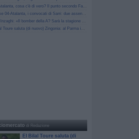
Diao-Atalanta, cosa c'è di vero? Il punto secondo Fabrizio Romano
Schalke 04-Atalanta, i convocati di Sarri: due assenze di mercato
Pippo Inzaghi: «Il bomber della A? Sarà la stagione di Scamacca»
El Bilal Toure saluta (di nuovo) Zingonia: al Parma in prestito
ciomercato
di Redazione
El Bilal Toure saluta (di