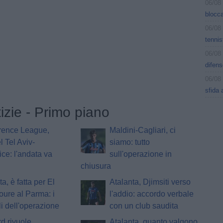
06/08
blocca
06/08
tennis
06/08
difens
06/08
sfida 
tizie - Primo piano
rence League,
Maldini-Cagliari, ci
 Tel Aviv-
siamo: tutto
ce: l'andata va
sull'operazione in
chiusura
a, è fatta per El
Atalanta, Djimsiti verso
Toure al Parma: i
l'addio: accordo verbale
li dell'operazione
con un club saudita
d rivuole
Atalanta, quanto valgono