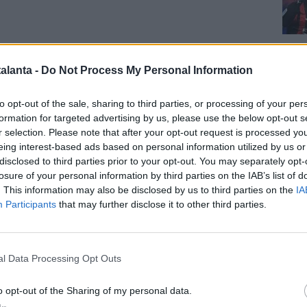
Cal
alanta -
Do Not Process My Personal Information
to opt-out of the sale, sharing to third parties, or processing of your per
formation for targeted advertising by us, please use the below opt-out s
r selection. Please note that after your opt-out request is processed y
eing interest-based ads based on personal information utilized by us or
disclosed to third parties prior to your opt-out. You may separately opt-
Pag
losure of your personal information by third parties on the IAB’s list of
. This information may also be disclosed by us to third parties on the
IA
Participants
that may further disclose it to other third parties.
L TARDO POMERIGGIO -
Nulla lasciava presagire al
l Data Processing Opt Outs
 che si è materializzato nel tardo pomeriggio, come
Matteo Moretto. Il
Chelsea
, che come tante squadre di
o opt-out of the Sharing of my personal data.
ue
seguiva con interesse Palestra, ha scelto di