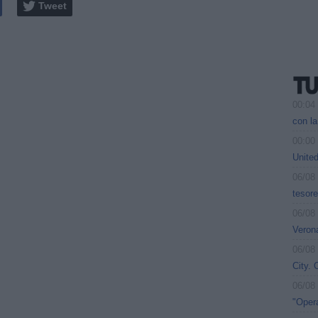
Tweet
00:04
con la
00:00
Unite
06/08
tesore
06/08
Verona
06/08
City. 
06/08
"Opera