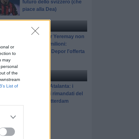
futuro dello svizzero (che
piace alla Dea)
ciomercato
di Redazione
Atalanta, per Yeremay non
bastano 33 milioni:
sonal or
respinta dal Depor l'offerta
ection to
dell'Hull
ou may
 personal
out of the
elle
di Gianluca Pirovano
 downstream
Feyenoord-Atalanta: i
B’s List of
promossi e i rimandati del
match di Rotterdam