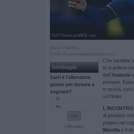
TUTTOmercatoWEB.com
Marco Palestra
© foto di www.imagephotoagency.it
Che sarebbe st
Sondaggio
lo si poteva i
dell'
Atalanta
n
Sarri è l'allenatore
pensare. Eppur
giusto per tornare a
in tavola, con
sognare?
sull'
Inter
.
Sì
No
L'INCONTRO 
di possibili s
proprio nel ca
[
Risultati
]
Marotta
e il d