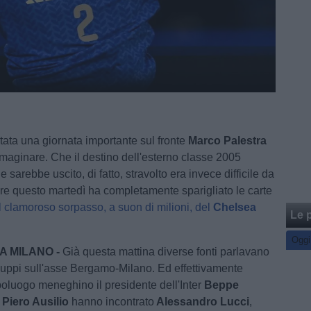
ata una giornata importante sul fronte
Marco Palestra
mmaginare. Che il destino dell'esterno classe 2005
e sarebbe uscito, di fatto, stravolto era invece difficile da
e questo martedì ha completamente sparigliato le carte
il clamoroso sorpasso, a suon di milioni, del
Chelsea
Le p
Oggi
A MILANO -
Già questa mattina diverse fonti parlavano
viluppi sull'asse Bergamo-Milano. Ed effettivamente
poluogo meneghino il presidente dell'Inter
Beppe
s
Piero Ausilio
hanno incontrato
Alessandro Lucci
,