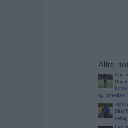
Altre no
Confe
Hapoel
Katowi
agli israeliani
Atalant
Bilal 
dettag
La Nor