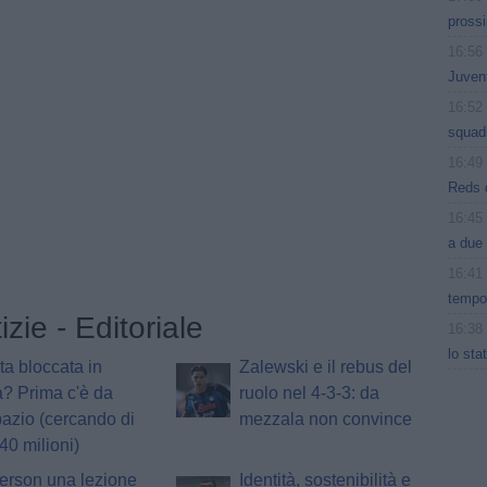
pross
16:56
Juvent
16:52
squad
16:49
Reds d
16:45
a due 
16:41
tempo.
izie - Editoriale
16:38
lo sta
ta bloccata in
Zalewski e il rebus del
a? Prima c'è da
ruolo nel 4-3-3: da
pazio (cercando di
mezzala non convince
40 milioni)
erson una lezione
Identità, sostenibilità e