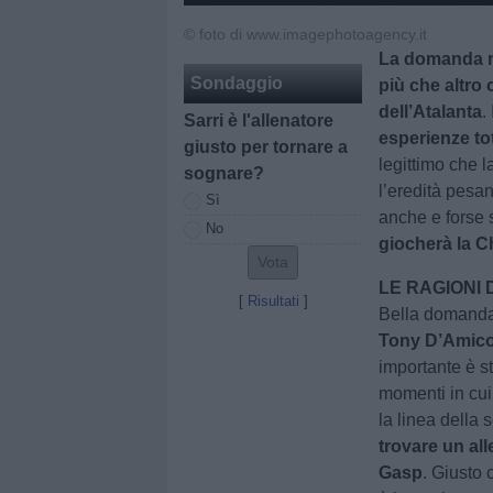
© foto di www.imagephotoagency.it
La domanda n
Sondaggio
più che altro
dell’Atalanta
.
Sarri è l'allenatore
esperienze to
giusto per tornare a
legittimo che 
sognare?
l’eredità pesan
Sì
anche e forse 
No
giocherà la C
LE RAGIONI 
[
Risultati
]
Bella domand
Tony D’Amic
importante è st
momenti in cui 
la linea della 
trovare un all
Gasp
. Giusto 