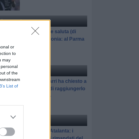
ciomercato
di Redazione
El Bilal Toure saluta (di
nuovo) Zingonia: al Parma
in prestito
sonal or
ection to
ou may
 personal
ciomercato
di Redazione
out of the
 downstream
Pedullà: «Sarri ha chiesto a
B’s List of
Romagnoli di raggiungerlo
all'Atalanta»
elle
di Gianluca Pirovano
Feyenoord-Atalanta: i
promossi e i rimandati del