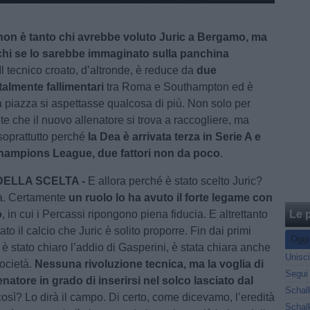
on è tanto chi avrebbe voluto Juric a Bergamo, ma
 chi se lo sarebbe immaginato sulla panchina
 Il tecnico croato, d’altronde, è reduce da
due
talmente fallimentari
tra Roma e Southampton ed è
la piazza si aspettasse qualcosa di più. Non solo per
te che il nuovo allenatore si trova a raccogliere, ma
soprattutto perché
la Dea è arrivata terza in Serie A e
hampions League, due fattori non da poco
.
DELLA SCELTA -
E allora perché è stato scelto Juric?
a. Certamente
un ruolo lo ha avuto il forte legame con
o
, in cui i Percassi ripongono piena fiducia. E altrettanto
Le p
ato il calcio che Juric è solito proporre. Fin dai primi
Oggi
è stato chiaro l’addio di Gasperini, è stata chiara anche
società.
Nessuna rivoluzione tecnica, ma la voglia di
enatore in grado di inserirsi nel solco lasciato dal
così? Lo dirà il campo. Di certo, come dicevamo, l’eredità