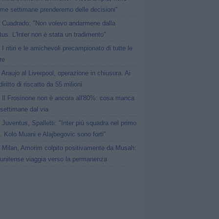
ime settimane prenderemo delle decisioni"
Cuadrado: "Non volevo andarmene dalla
us. L'Inter non è stata un tradimento"
I ritiri e le amichevoli precampionato di tutte le
re
Araujo al Liverpool, operazione in chiusura. Ai
iritto di riscatto da 55 milioni
Il Frosinone non è ancora all'80%: cosa manca
settimane dal via
Juventus, Spalletti: "Inter più squadra nel primo
 Kolo Muani e Alajbegovic sono forti"
Milan, Amorim colpito positivamente da Musah:
tunitense viaggia verso la permanenza