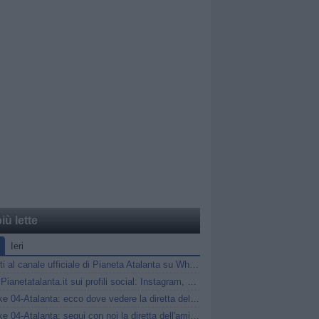
iù lette
Ieri
Unisciti al canale ufficiale di Pianeta Atalanta su WhatsApp
Segui Pianetatalanta.it sui profili social: Instagram, X e Facebook
Schalke 04-Atalanta: ecco dove vedere la diretta dell'amichevole
Schalke 04-Atalanta: segui con noi la diretta dell'amichevole