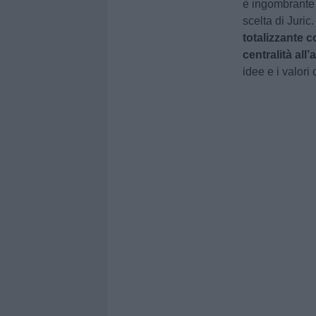
è ingombrante e
scelta di Juric
totalizzante c
centralità all
idee e i valori