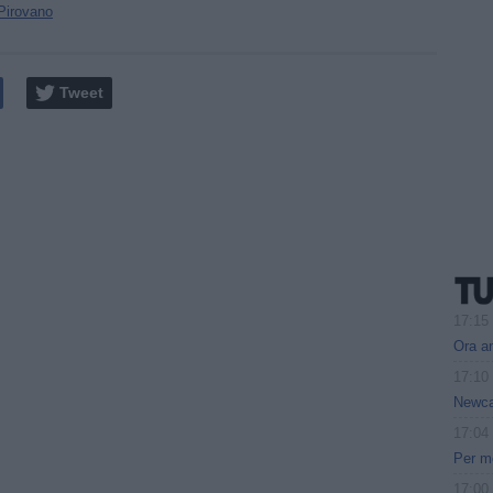
Pirovano
Tweet
17:15
Ora an
17:10
Newcas
17:04
Per me
17:00