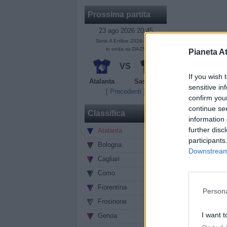
Prossima partita
23 ago 2026 20:45
Serie A Enilive 2026-2027
in onda su DAZN
Pianeta At
VS
If you wish 
Atalanta
Sassuolo
sensitive in
[ Precedenti ]
confirm you
continue se
Classifica
information 
further disc
Atalanta
0
participants
Bologna
0
Downstream 
Cagliari
0
IL MERCATO,
piazza, però, è
Como
0
dato di fatto:
l
Fiorentina
0
Persona
almeno sulla ca
Frosinone
0
rimasti in cors
I want t
Genoa
0
portato giubil