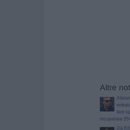
Altre not
Atalan
entrat
fare s
recuperare 35/
Da Ed