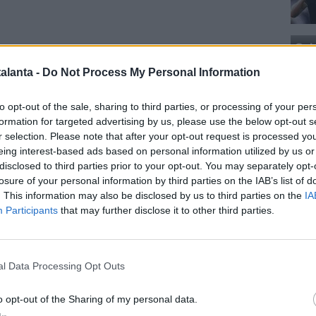
Cal
alanta -
Do Not Process My Personal Information
to opt-out of the sale, sharing to third parties, or processing of your per
formation for targeted advertising by us, please use the below opt-out s
r selection. Please note that after your opt-out request is processed y
eing interest-based ads based on personal information utilized by us or
Cal
disclosed to third parties prior to your opt-out. You may separately opt-
losure of your personal information by third parties on the IAB’s list of
. This information may also be disclosed by us to third parties on the
IA
Participants
that may further disclose it to other third parties.
 UN SEGNALE -
Il mal di pancia di gran parte della
 più che legittimo. Per quanto si cerchino ragioni, c’è un
a scelta di Juric è un importante passo indietro
,
l Data Processing Opt Outs
Pag
rta. Palladino e Motta, per citare gli ultimi due allenatori
a prima della scelta del croato, non avrebbero forse
o opt-out of the Sharing of my personal data.
o, ma di certo sarebbero stati accompagnati da uno