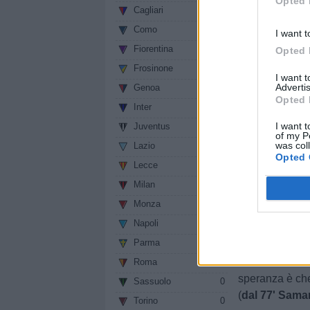
Opted 
alla distanza, 
Cagliari
0
match resta in
Como
0
I want t
in un momento d
Fiorentina
0
Opted 
Bernasconi 6
Frosinone
0
I want 
stasera, ora se
Advertis
Genoa
0
Opted 
Zalewski 6,5
:
Inter
0
glielo permette
I want t
Juventus
0
of my P
68' Musah 6
:
was col
Lazio
0
Opted 
Lecce
0
De Ketelaere 
volta decisivo
Milan
0
strappare. I sa
Monza
0
la condizione a
Napoli
0
Parma
0
Krstovic 8
: s
nerazzurro. Lo
Roma
0
speranza è che
Sassuolo
0
(
dal 77' Sama
Torino
0