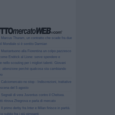
Marcus Thuram, un contratto che scade fra due
Al Mondiale si è sentito Darmian
Mastantuono alla Fiorentina un colpo pazzesco
come Endrick al Lione: serve spendere e
e nello scouting per i migliori talenti. Giovani
ni: attenzione perché qualcosa sta cambiando
ro
Calciomercato no stop - Indiscrezioni, trattative
oscena del 5 agosto
Segnali di vera Juventus contro il Chelsea.
tti ritrova Zhegrova e parla di mercato
Il primo derby fra Inter e Milan finisce in parità.
o subito fra i più pimpanti