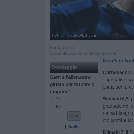
TUTTOmercatoWEB.com
Berat Djimsiti
© foto di www.imagephotoagency.it
Risultato fina
Sondaggio
Carnesecchi 
Sarri è l'allenatore
superlative tra
giusto per tornare a
come sempre, a
sognare?
Scalvini 6,5
: 
Sì
graduale del d
No
ne ha bisogno 
ma contribuisc
[
Risultati
]
Djimsiti 7
: il