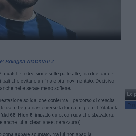
le: Bologna-Atalanta 0-2
7
:
qualche indecisione sulle palle alte, ma due parate
 i pali che evitano un finale più movimentato. Decisivo
nche nelle serate meno sofferte.
Le p
prestazione solida, che conferma il percorso di crescita
Oggi
ifensore bergamasco verso la forma migliore. L'Atalanta
(
dal 68'
Hien 6
: impatto duro, con qualche sbavatura,
e anche lui al clean sheet nerazzurro).
 Bologna appare spuntato, ma lui non sbaglia