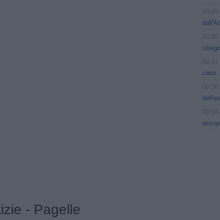
00:49
dall'A
00:45
cilieg
00:41
caso. 
00:38
dell'e
00:34
accop
tizie - Pagelle