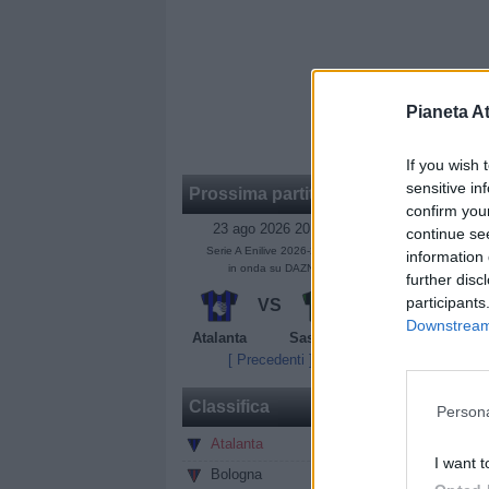
Pianeta At
If you wish 
sensitive in
Prossima partita
confirm you
23 ago 2026 20:45
continue se
Serie A Enilive 2026-2027
information 
in onda su DAZN
further disc
participants
VS
Downstream 
Atalanta
Sassuolo
[ Precedenti ]
De Roon 6,5
:
Classifica
Persona
girando e lui n
Atalanta
0
I want t
Ederson 6
: f
Bologna
0