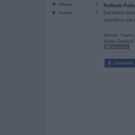
Udinese
0
Raffaele Pall
Dal trittico te
Venezia
0
classifica che 
Sezione:
Pagelle
Autore: Gianluca 
vedi letture
Condividi