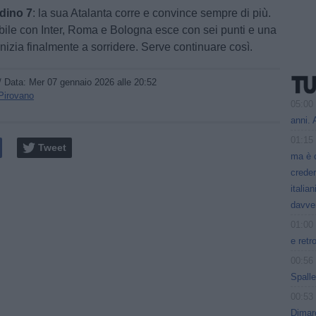
adino 7
: la sua Atalanta corre e convince sempre di più.
rribile con Inter, Roma e Bologna esce con sei punti e una
inizia finalmente a sorridere. Serve continuare così.
/ Data:
Mer 07 gennaio 2026 alle 20:52
Pirovano
05:00
anni. 
01:15
Tweet
ma è 
creder
italia
davve
01:00
e retr
00:56
Spalle
00:53
Dimarc