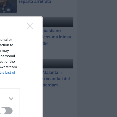
reparto arretrato
ciomercato
di Redazione
Pedullà: «Sebastiano
Esposito? Nessuna intesa
sonal or
con l'Atalanta»
ection to
ou may
 personal
out of the
elle
di Gianluca Pirovano
 downstream
Feyenoord-Atalanta: i
B’s List of
promossi e i rimandati del
match di Rotterdam