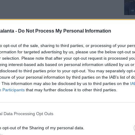
Cal
alanta -
Do Not Process My Personal Information
to opt-out of the sale, sharing to third parties, or processing of your per
formation for targeted advertising by us, please use the below opt-out s
r selection. Please note that after your opt-out request is processed y
eing interest-based ads based on personal information utilized by us or
disclosed to third parties prior to your opt-out. You may separately opt-
Pag
losure of your personal information by third parties on the IAB’s list of
. This information may also be disclosed by us to third parties on the
IA
Participants
that may further disclose it to other third parties.
 quando Marten non si vede, vuol dire che la squadra sta
l Data Processing Opt Outs
on deve fare gli straordinari. Serata di gestione.
o opt-out of the Sharing of my personal data.
orse da lui ci si aspetta sempre qualcosa in più... cresce