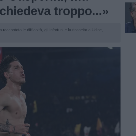
 chiedeva troppo...»
raccontato le difficoltà, gli infortuni e la rinascita a Udine,