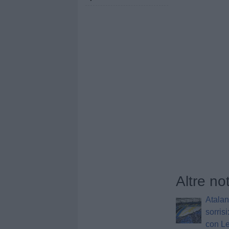
Altre no
Atalan
sorrisi
con L