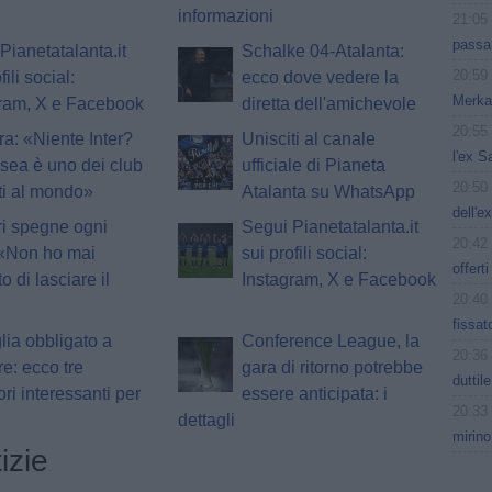
informazioni
21:05
passa
Pianetatalanta.it
Schalke 04-Atalanta:
20:59
fili social:
ecco dove vedere la
Merkaj
gram, X e Facebook
diretta dell'amichevole
20:55
ra: «Niente Inter?
Unisciti al canale
l'ex S
lsea è uno dei club
ufficiale di Pianeta
20:50
rti al mondo»
Atalanta su WhatsApp
dell'e
i spegne ogni
Segui Pianetatalanta.it
20:42
 «Non ho mai
sui profili social:
offerti
o di lasciare il
Instagram, X e Facebook
20:40
fissat
lia obbligato a
Conference League, la
20:36
e: ecco tre
gara di ritorno potrebbe
duttil
ori interessanti per
essere anticipata: i
20:33
dettagli
mirino
izie