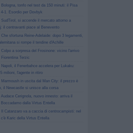
Bologna, tonfo nel test da 150 minuti: il Pisa
 4-1. Esordio per Dovbyk
SudTirol, si accende il mercato attorno a
: il centravanti piace al Benevento
Che sfortuna Reine-Adelaide: dopo 3 legamenti,
alernitana si rompe il tendine d'Achille
Colpo a sorpresa del Frosinone: vicino l'arrivo
x Fiorentina Terzic
Napoli, il Fenerbahce accelera per Lukaku:
 5 milioni, l'agente in ritiro
Marmoush in uscita dal Man City: il prezzo è
o, il Newcastle si unisce alla corsa
Audace Cerignola, nuovo innesto: arriva il
e Boccadamo dalla Virtus Entella
Il Catanzaro va a caccia di centrocampisti: nel
 c'è Karic della Virtus Entella