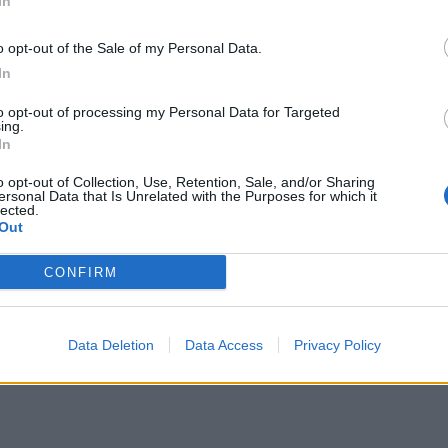
In
Pag
Data:
Sab 16 maggio 2026 alle 11:43
o opt-out of the Sale of my Personal Data.
e
In
to opt-out of processing my Personal Data for Targeted
ing.
Tweet
In
o opt-out of Collection, Use, Retention, Sale, and/or Sharing
ersonal Data that Is Unrelated with the Purposes for which it
lected.
Out
CONFIRM
Data Deletion
Data Access
Privacy Policy