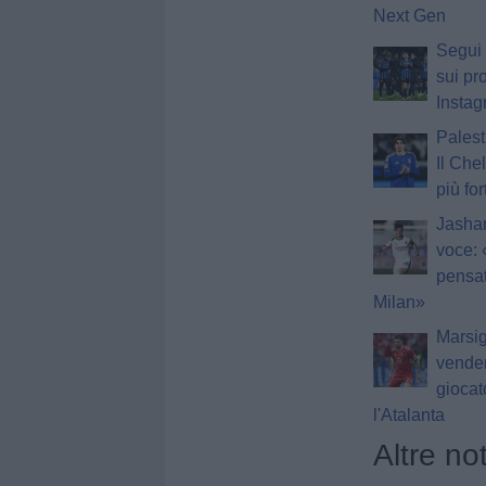
Next Gen
Segui 
sui pro
Insta
Palest
Il Che
più fo
Jashar
voce:
pensat
Milan»
Marsig
vender
giocat
l'Atalanta
Altre not