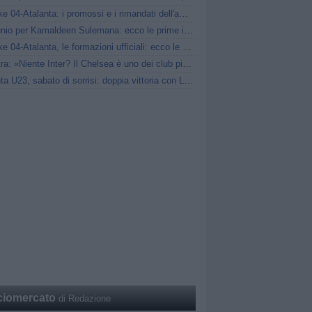
Schalke 04-Atalanta: i promossi e i rimandati dell'amichevole
Infortunio per Kamaldeen Sulemana: ecco le prime informazioni
Schalke 04-Atalanta, le formazioni ufficiali: ecco le scelte di Sarri
Palestra: «Niente Inter? Il Chelsea è uno dei club più forti al mondo»
Atalanta U23, sabato di sorrisi: doppia vittoria con Lecco e Juventus Next Gen
ciomercato
di Redazione