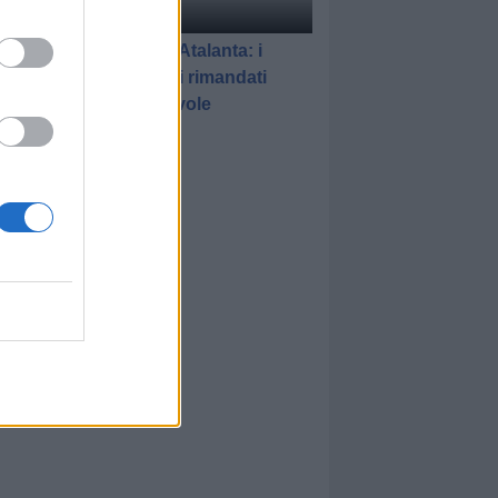
elle
di Gianluca Pirovano
Schalke 04-Atalanta: i
promossi e i rimandati
dell'amichevole