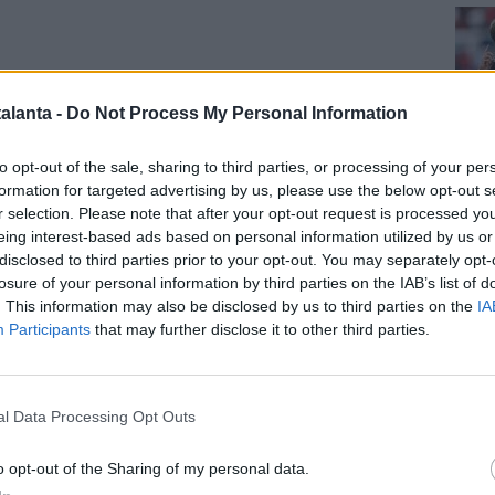
alanta -
Do Not Process My Personal Information
I ZANIOLO -
"Come mai le cose non funzionavano?
venivo da infortuni gravi e non ero mentalmente pronto -
Cal
to opt-out of the sale, sharing to third parties, or processing of your per
 classe 1999 raccontando dell'Atalanta -
A Bergamo mi
formation for targeted advertising by us, please use the below opt-out s
erato al piede
, quindi sono arrivato in ritardo di
r selection. Please note that after your opt-out request is processed y
Con Gasperini c'è stato un rapporto di stima
, è uno
eing interest-based ads based on personal information utilized by us or
llenatori in circolazione, ma
in quel momento mi
disclosed to third parties prior to your opt-out. You may separately opt-
losure of your personal information by third parties on the IAB’s list of
ppo.
In questi ultimi anni non ho reso abbastanza, è vero,
. This information may also be disclosed by us to third parties on the
IA
 esclusivamente mia
. D'altra parte, l'amore te lo devi
Participants
that may further disclose it to other third parties.
Cal
 le prestazioni in campo e gli atteggiamenti fuori".
CITA A UDINE -
""Sono giovane, sono felice a Udine,
divertirmi, ad amare il calcio dopo che negli ultimi anni
l Data Processing Opt Outs
 messo da parte perché mi stava dando solo delusioni e
 un'angoscia. Oggi non penso a quello che sarà, ma a
o opt-out of the Sharing of my personal data.
E mi basta".