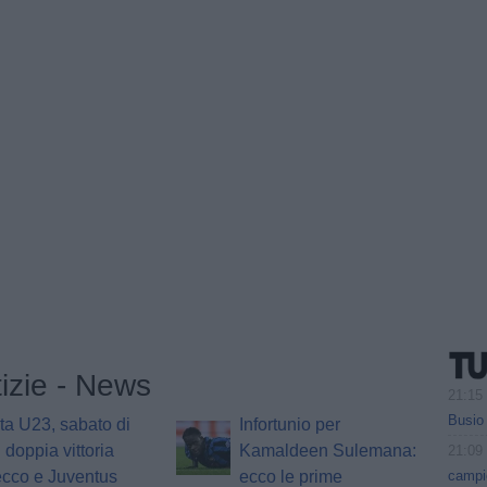
tizie - News
21:15
Busio
ta U23, sabato di
Infortunio per
: doppia vittoria
Kamaldeen Sulemana:
21:09
campi
ecco e Juventus
ecco le prime