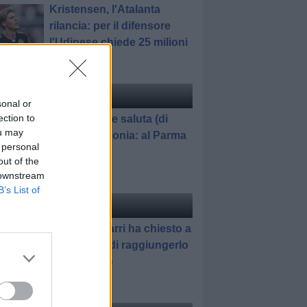
Kristensen, l'Atalanta
rilancia: per il difensore
l'Udinese chiede 25 milioni
ciomercato
di Redazione
sonal or
ection to
El Bilal Toure saluta (di
ou may
nuovo) Zingonia: al Parma
 personal
in prestito
out of the
 downstream
B’s List of
ciomercato
di Redazione
Pedullà: «Sarri ha chiesto a
Romagnoli di raggiungerlo
all'Atalanta»