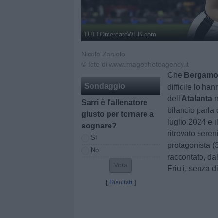
TUTTOmercatoWEB.com
Nicolò Zaniolo
© foto di www.imagephotoagency.it
Che
Bergam
Sondaggio
difficile lo ha
dell'
Atalanta
n
Sarri è l'allenatore
bilancio parla d
giusto per tornare a
luglio 2024 e i
sognare?
ritrovato seren
Sì
protagonista (3
No
raccontato, dall
Friuli, senza 
[
Risultati
]