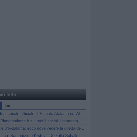
iù lette
Ieri
Unisciti al canale ufficiale di Pianeta Atalanta su WhatsApp
Segui Pianetatalanta.it sui profili social: Instagram, X e Facebook
Schalke 04-Atalanta: ecco dove vedere la diretta dell'amichevole
Scamacca, Samardzic e Krstovic: 3-0 allo Schalke, ma l'Atalanta non brilla