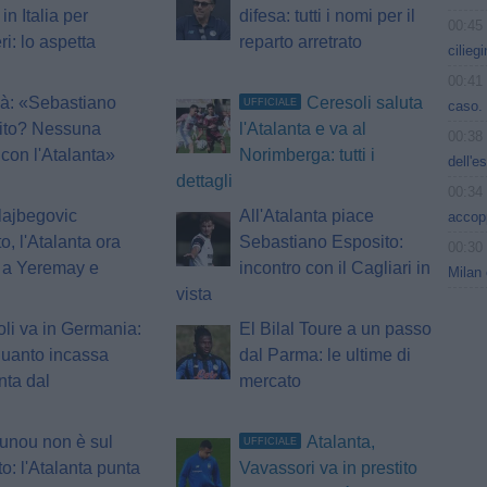
 in Italia per
difesa: tutti i nomi per il
00:45
i: lo aspetta
reparto arretrato
cilieg
00:41
à: «Sebastiano
Ceresoli saluta
UFFICIALE
caso. 
ito? Nessuna
l'Atalanta e va al
00:38
 con l'Atalanta»
Norimberga: tutti i
dell'e
dettagli
00:34
lajbegovic
All'Atalanta piace
accop
o, l'Atalanta ora
Sebastiano Esposito:
00:30
 a Yeremay e
incontro con il Cagliari in
Milan 
vista
li va in Germania:
El Bilal Toure a un passo
quanto incassa
dal Parma: le ultime di
anta dal
mercato
unou non è sul
Atalanta,
UFFICIALE
o: l'Atalanta punta
Vavassori va in prestito