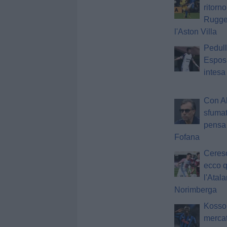
ritorno
Rugger
l'Aston Villa
Pedull
Espos
intesa
Con A
sfumat
pensa
Fofana
Cereso
ecco 
l'Atal
Norimberga
Kosso
mercat