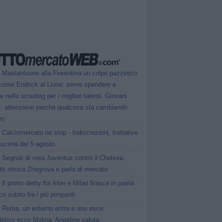
Mastantuono alla Fiorentina un colpo pazzesco
come Endrick al Lione: serve spendere e
e nello scouting per i migliori talenti. Giovani
ni: attenzione perché qualcosa sta cambiando
ro
Calciomercato no stop - Indiscrezioni, trattative
oscena del 5 agosto
Segnali di vera Juventus contro il Chelsea.
tti ritrova Zhegrova e parla di mercato
Il primo derby fra Inter e Milan finisce in parità.
o subito fra i più pimpanti
Roma, un esterno entra e uno esce:
tletico ecco Molina, Angelino saluta