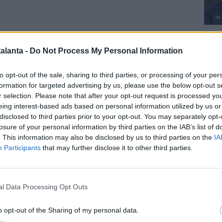
Cal
alanta -
Do Not Process My Personal Information
I DANIEL MALDINI -
Il secondo motivo, invece, è legato
llo specifico al futuro di
Daniel Maldini
. Il classe 2001 è
to opt-out of the sale, sharing to third parties, or processing of your per
ll'Atalanta, ma in prestito da gennaio alla Lazio.
Un
formation for targeted advertising by us, please use the below opt-out s
so da 500.000 euro che prevede il diritto di riscatto
r selection. Please note that after your opt-out request is processed y
i di euro
, che diventa
obbligo in caso di
eing interest-based ads based on personal information utilized by us or
e della Lazio alle competizioni europee
. Se la squadra
disclosed to third parties prior to your opt-out. You may separately opt-
Pag
losure of your personal information by third parties on the IAB’s list of
e vincere il trofeo questa sera, quindi, Maldini
. This information may also be disclosed by us to third parties on the
IA
n giocatore biancoceleste. In caso contrario, starà ai
Participants
that may further disclose it to other third parties.
tare l'eventuale acquisto al termine della stagione.
TE DI BRESCIANINI -
La Dea, proprio nel fine
na conclusosi, ha visto scattare un obbligo di riscatto,
l Data Processing Opt Outs
orentina
per
Marco Brescianini
. La Viola ha raggiunto
alvezza e il centrocampista, in prestito dall'Atalanta, è
o opt-out of the Sharing of my personal data.
cani, come previsto dall'accordo stipulato nel mercato