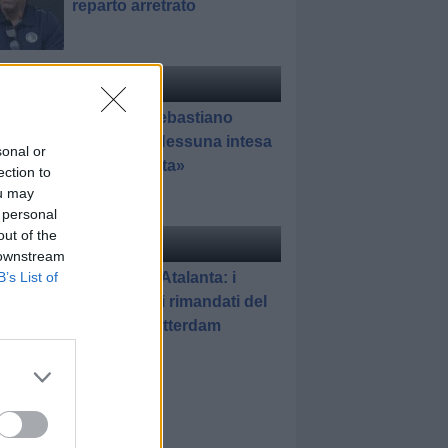
reparto arretrato
ciomercato
di Redazione
Pedullà: «Sebastiano
Esposito? Nessuna intesa
sonal or
con l'Atalanta»
ection to
ou may
 personal
out of the
elle
di Gianluca Pirovano
 downstream
Feyenoord-Atalanta: i
B’s List of
promossi e i rimandati del
match di Rotterdam