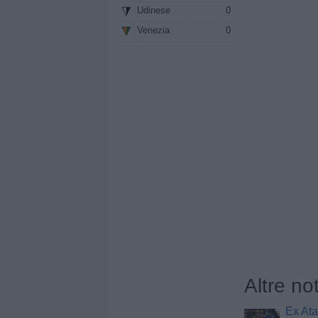
Udinese
0
Venezia
0
Altre no
Ex Ata