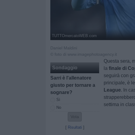
TUTTOmercatoWEB.com
Daniel Maldini
© foto di www.imagephotoagency.it
Questa sera, m
Sondaggio
la
finale di Co
seguirà con gr
Sarri è l'allenatore
principale, è l
giusto per tornare a
League
. In ca
sognare?
strapperebbero 
Sì
settima in cla
No
[
Risultati
]