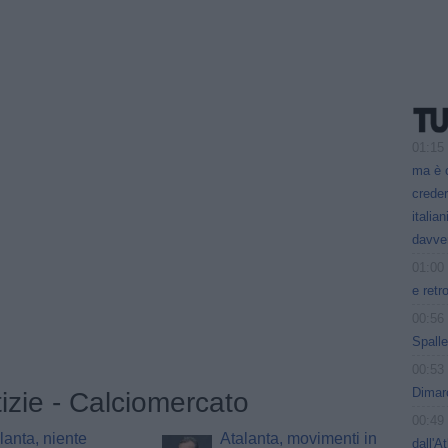
01:15
ma è 
creder
italia
davve
01:00
e retr
00:56
Spalle
00:53
Dimarc
tizie - Calciomercato
00:49
lanta, niente
Atalanta, movimenti in
dall'A