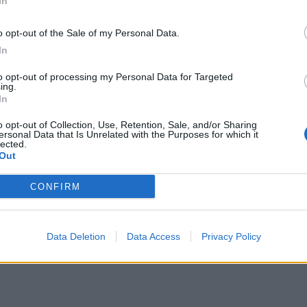
In
ffare da 11,5 milioni (1,5 di prestito oneroso e 10 di
o opt-out of the Sale of my Personal Data.
In
ercato
/ Data:
Mer 13 maggio 2026 alle 13:11
to opt-out of processing my Personal Data for Targeted
e
ing.
In
o opt-out of Collection, Use, Retention, Sale, and/or Sharing
Tweet
ersonal Data that Is Unrelated with the Purposes for which it
lected.
Out
CONFIRM
Data Deletion
Data Access
Privacy Policy