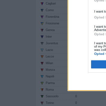
Opted 
Cagliari
0
invernale. Un a
riscatto).
Como
0
I want t
Fiorentina
0
Opted 
Sezione:
Calciom
Frosinone
0
I want 
Autore: Redazion
Advertis
Genoa
0
vedi letture
Opted 
Inter
0
I want t
Juventus
0
Condividi
of my P
was col
Lazio
0
Opted 
Lecce
0
Milan
0
Monza
0
Napoli
0
Parma
0
Roma
0
Sassuolo
0
Torino
0