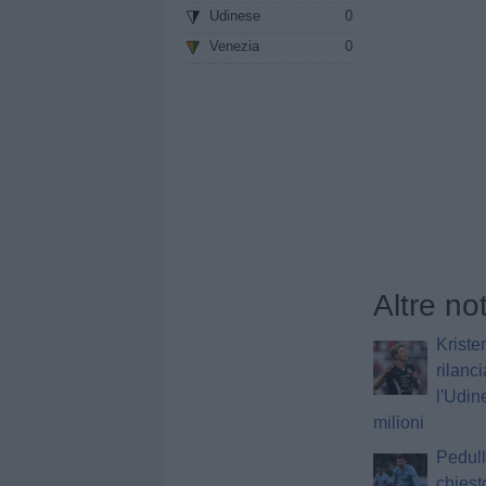
Udinese
0
Venezia
0
Altre no
Kriste
rilanci
l'Udin
milioni
Pedull
chiest