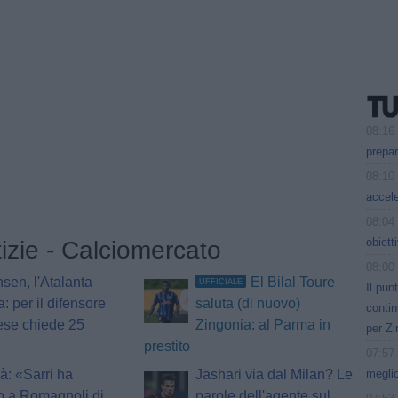
08:16
prepar
08:10
accele
08:04
obiett
tizie - Calciomercato
08:00
nsen, l'Atalanta
El Bilal Toure
UFFICIALE
Il pun
a: per il difensore
saluta (di nuovo)
contin
ese chiede 25
Zingonia: al Parma in
per Zi
prestito
07:57
meglio
à: «Sarri ha
Jashari via dal Milan? Le
o a Romagnoli di
parole dell'agente sul