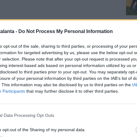
Cal
alanta -
Do Not Process My Personal Information
E POSITION
- Il nome del dirigente abruzzese era stato
to opt-out of the sale, sharing to third parties, or processing of your per
e scorse settimane anche al
Milan
, dove godeva della
formation for targeted advertising by us, please use the below opt-out s
inistratore delegato
Giorgio Furlani
. Gli imminenti
r selection. Please note that after your opt-out request is processed y
 vertici del club rossonero avrebbero però raffreddato
eing interest-based ads based on personal information utilized by us or
, lasciando la Roma in posizione di vantaggio. In attesa
disclosed to third parties prior to your opt-out. You may separately opt-
Pag
losure of your personal information by third parties on the IAB’s list of
i ufficiali sul futuro di Massara, il profilo di D’Amico
. This information may also be disclosed by us to third parties on the
IA
dunque a scalare le gerarchie e resterebbe, almeno per
Participants
that may further disclose it to other third parties.
favorito per assumere la guida dell’area sportiva
netatalanta.it su Instagram!
l Data Processing Opt Outs
ercato
/ Data:
Lun 25 maggio 2026 alle 15:30
o opt-out of the Sharing of my personal data.
e