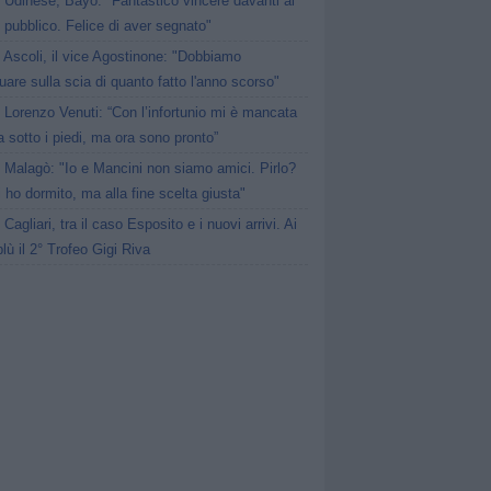
Udinese, Bayo: "Fantastico vincere davanti al
 pubblico. Felice di aver segnato"
Ascoli, il vice Agostinone: "Dobbiamo
uare sulla scia di quanto fatto l'anno scorso"
Lorenzo Venuti: “Con l’infortunio mi è mancata
ra sotto i piedi, ma ora sono pronto”
Malagò: "Io e Mancini non siamo amici. Pirlo?
 ho dormito, ma alla fine scelta giusta"
Cagliari, tra il caso Esposito e i nuovi arrivi. Ai
lù il 2° Trofeo Gigi Riva