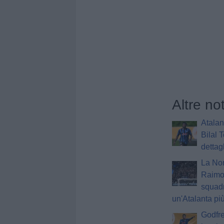
Altre no
Atalant
Bilal 
dettag
La Nor
Raimo
squad
un'Atalanta più
Godfre