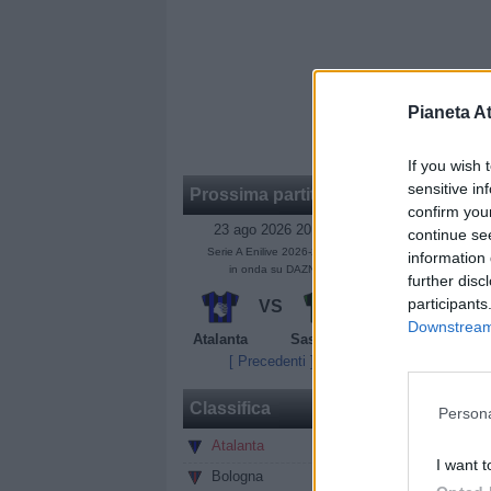
I CONVOCATI
Pianeta At
dei convocati
If you wish 
- Ahanor Hones
sensitive in
Prossima partita
- Bakker Mitche
confirm you
- Bellanova Ra
23 ago 2026 20:45
continue se
- Carnesecchi
Serie A Enilive 2026-2027
information 
in onda su DAZN
- De Ketelaere
further disc
- De Roon Mar
participants
VS
- Djimsiti Berat
Downstream 
Atalanta
Sassuolo
- Ederson (13)
[ Precedenti ]
- Hien Isak (4)
- Kolasinac Se
Classifica
Persona
- Krstovic Niko
Atalanta
0
- Musah Yunus
I want t
Bologna
0
- Obric Relja (