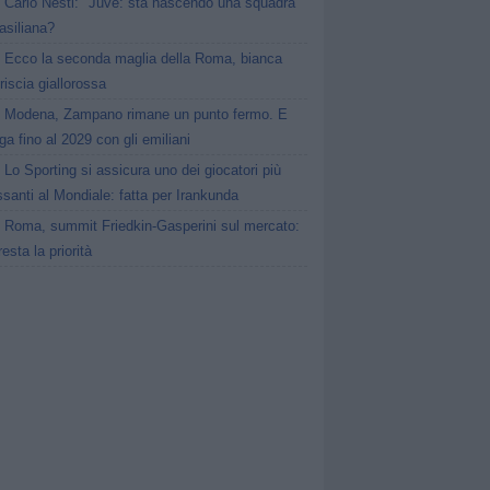
Carlo Nesti: "Juve: sta nascendo una squadra
rasiliana?
Ecco la seconda maglia della Roma, bianca
riscia giallorossa
Modena, Zampano rimane un punto fermo. E
ga fino al 2029 con gli emiliani
Lo Sporting si assicura uno dei giocatori più
ssanti al Mondiale: fatta per Irankunda
Roma, summit Friedkin-Gasperini sul mercato:
esta la priorità