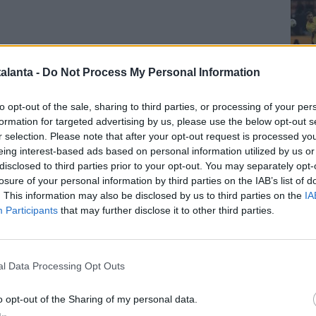
 PER FIRENZE -
Ecco, di seguito, l’
elenco completo
alanta -
Do Not Process My Personal Information
 nerazzurri
per
Fiorentina-Atalanta
:
Cal
to opt-out of the sale, sharing to third parties, or processing of your per
t (69)
formation for targeted advertising by us, please use the below opt-out s
l (5)
r selection. Please note that after your opt-out request is processed y
oul (16)
eing interest-based ads based on personal information utilized by us or
 Marco (29)
disclosed to third parties prior to your opt-out. You may separately opt-
 Charles (17)
losure of your personal information by third parties on the IAB’s list of
ten (15)
. This information may also be disclosed by us to third parties on the
IA
Pag
 (19)
Participants
that may further disclose it to other third parties.
ad (23)
l Data Processing Opt Outs
la (90)
 (6)
o opt-out of the Sharing of my personal data.
40)