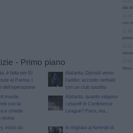
12:23
alla b
12:20
con st
12:18
prolun
12:12
intere
tizie - Primo piano
12:08
Nusa r
a, è fatta per El
Atalanta, Djimsiti verso
Toure al Parma: i
l'addio: accordo verbale
li dell'operazione
con un club saudita
d rivuole
Atalanta, quanto valgono
ndi con la
i playoff di Conference
ra e chiede
League? Poco, ma...
 vicina
y, inizio da
In migliaia ai funerali di