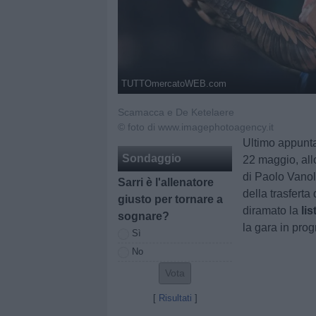
TUTTOmercatoWEB.com
Scamacca e De Ketelaere
© foto di www.imagephotoagency.it
Ultimo appunta
Sondaggio
22 maggio, all
di Paolo Vanoli
Sarri è l'allenatore
della trasferta
giusto per tornare a
diramato la
li
sognare?
la gara in pro
Sì
No
[
Risultati
]