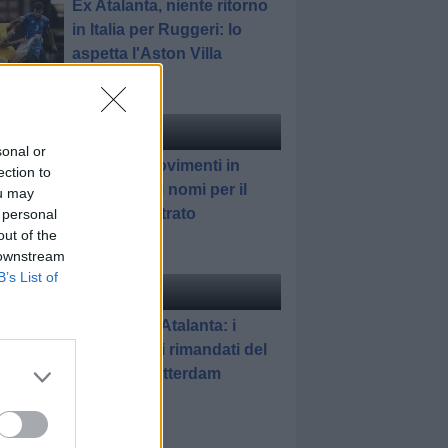
Ex Atalanta, niente ritorno
in Italia per Ruggeri: lo
aspetta l'Aston Villa
ciomercato
di Redazione
sonal or
Atalanta, movimenti in
ection to
difesa: tutti i nomi per il
ou may
reparto arretrato
 personal
out of the
 downstream
B’s List of
elle
di Gianluca Pirovano
Feyenoord-Atalanta: i
promossi e i rimandati del
match di Rotterdam