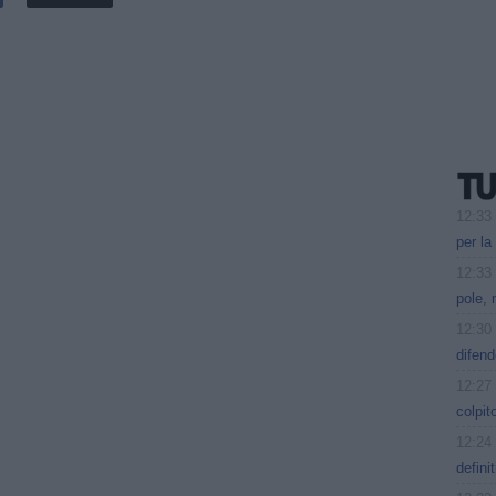
12:33
per la
12:33
pole,
12:30
difend
12:27
colpit
12:24
defini