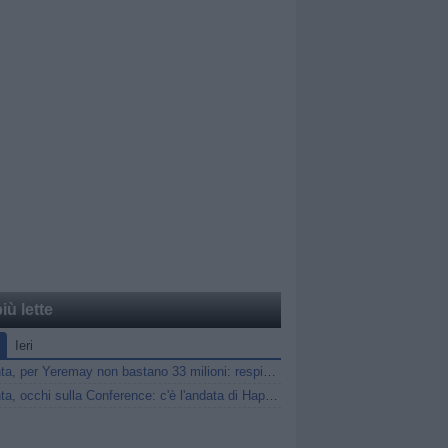
iù lette
Ieri
Atalanta, per Yeremay non bastano 33 milioni: respinta dal Depor l'offerta dell'Hull
Atalanta, occhi sulla Conference: c'è l'andata di Hapoel Tel Aviv-Katowice