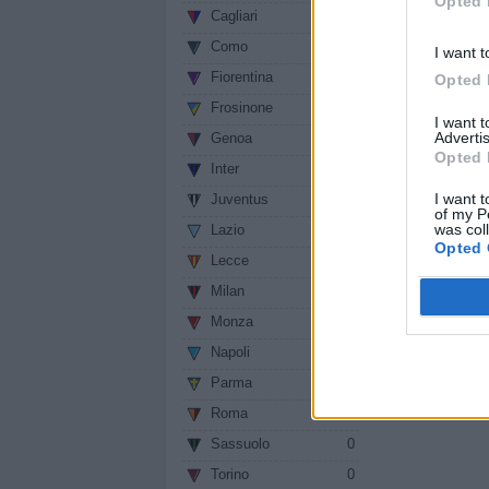
Opted 
Cagliari
0
Condividi
Como
0
I want t
Fiorentina
0
Opted 
Frosinone
0
I want 
Advertis
Genoa
0
Opted 
Inter
0
I want t
Juventus
0
of my P
was col
Lazio
0
Opted 
Lecce
0
Milan
0
Monza
0
Napoli
0
Parma
0
Roma
0
Sassuolo
0
Torino
0