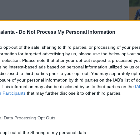
alanta -
Do Not Process My Personal Information
Cal
to opt-out of the sale, sharing to third parties, or processing of your per
DI MARTORELLI
- Proprio del nuovo tandem
formation for targeted advertising by us, please use the below opt-out s
ntoli-Sarri ha parlato
Giocondo Martorelli
nel corso di
r selection. Please note that after your opt-out request is processed y
sulle frequenze di
Radio Sportiva
. Ecco, di seguito, il
eing interest-based ads based on personal information utilized by us or
oto agente sul nuovo corso della Dea: “
L’Atalanta con
disclosed to third parties prior to your opt-out. You may separately opt-
losure of your personal information by third parties on the IAB’s list of
rri può cercare un connubio che a Napoli è stato
. This information may also be disclosed by us to third parties on the
IA
meraviglioso
- ha detto Martorelli - È stato uno dei
Pag
Participants
that may further disclose it to other third parties.
li, è
una scelta molto azzeccata da parte dei
 poi concluso.
l Data Processing Opt Outs
Data:
Gio 28 maggio 2026 alle 14:24
e
o opt-out of the Sharing of my personal data.