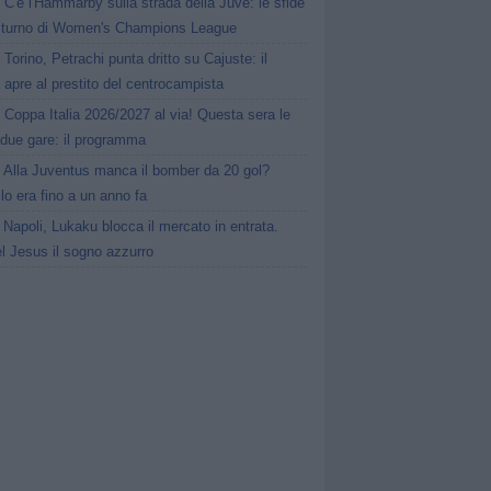
C'è l'Hammarby sulla strada della Juve: le sfide
° turno di Women's Champions League
Torino, Petrachi punta dritto su Cajuste: il
 apre al prestito del centrocampista
Coppa Italia 2026/2027 al via! Questa sera le
 due gare: il programma
Alla Juventus manca il bomber da 20 gol?
lo era fino a un anno fa
Napoli, Lukaku blocca il mercato in entrata.
l Jesus il sogno azzurro