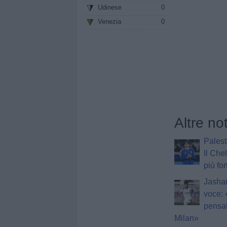
Udinese
0
Venezia
0
Altre no
Palest
Il Che
più fo
Jashar
voce:
pensat
Milan»