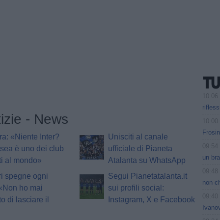
10:06
rifles
tizie - News
10:00
Frosin
ra: «Niente Inter?
Unisciti al canale
09:54
lsea è uno dei club
ufficiale di Pianeta
un bra
rti al mondo»
Atalanta su WhatsApp
09:48
i spegne ogni
Segui Pianetatalanta.it
non ch
 «Non ho mai
sui profili social:
09:40
o di lasciare il
Instagram, X e Facebook
Ivanov