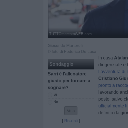
TUTTOmercatoWEB.com
Giocondo Martorelli
© foto di Federico De Luca
In casa
Atalan
Sondaggio
dirigenziale e
l’avventura di
Sarri è l'allenatore
Cristiano Giun
giusto per tornare a
pronto a raccog
sognare?
lavorando anc
Sì
posto, salvo c
No
ufficialmente l
definito da gior
[
Risultati
]