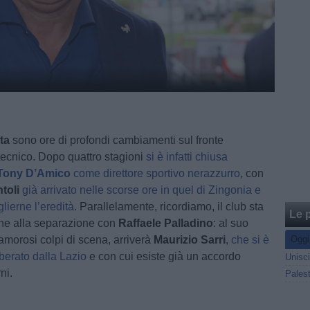
ta
sono ore di profondi cambiamenti sul fronte
 tecnico. Dopo quattro stagioni
si è infatti chiusa
Tony D’Amico
come direttore sportivo nerazzurro
, con
toli
già arrivato nelle scorse ore in quel di Zingonia e
lierne l’eredità
. Parallelamente, ricordiamo, il club sta
Le p
he alla separazione con
Raffaele Palladino
: al suo
lamorosi colpi di scena, arriverà
Maurizio Sarri
,
che si è
Oggi
iberato dalla Lazio
e con cui esiste già un accordo
ni.