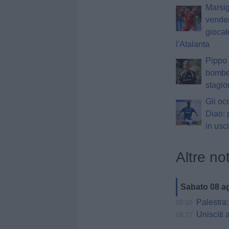
Marsig
vender
giocat
l'Atalanta
Pippo 
bomber
stagi
Gli oc
Diao: 
in usci
Altre not
Sabato 08 a
Palestra: 
09:50
Unisciti 
09:27