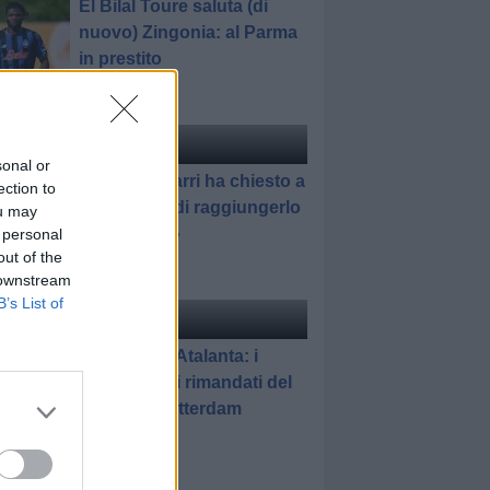
El Bilal Toure saluta (di
nuovo) Zingonia: al Parma
in prestito
ciomercato
di Redazione
sonal or
Pedullà: «Sarri ha chiesto a
ection to
Romagnoli di raggiungerlo
ou may
all'Atalanta»
 personal
out of the
 downstream
B’s List of
elle
di Gianluca Pirovano
Feyenoord-Atalanta: i
promossi e i rimandati del
match di Rotterdam