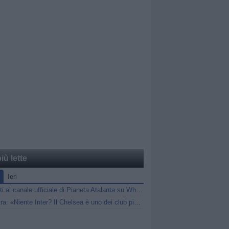
iù lette
Ieri
Unisciti al canale ufficiale di Pianeta Atalanta su WhatsApp
Palestra: «Niente Inter? Il Chelsea è uno dei club più forti al mondo»