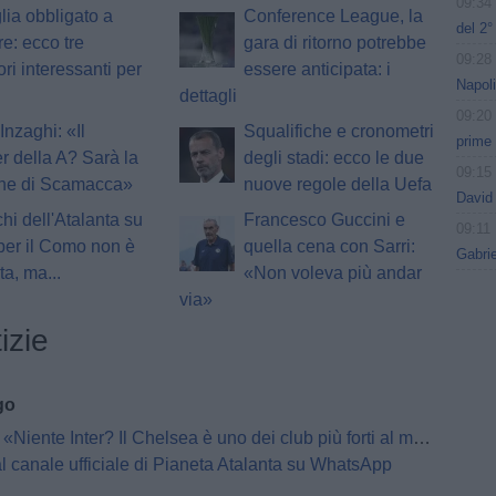
09:34
lia obbligato a
Conference League, la
del 2
e: ecco tre
gara di ritorno potrebbe
09:28
ori interessanti per
essere anticipata: i
Napoli
dettagli
09:20
Inzaghi: «Il
Squalifiche e cronometri
prime
 della A? Sarà la
degli stadi: ecco le due
09:15
one di Scamacca»
nuove regole della Uefa
David 
chi dell'Atalanta su
Francesco Guccini e
09:11
per il Como non è
quella cena con Sarri:
Gabrie
ta, ma...
«Non voleva più andar
via»
izie
go
«Niente Inter? Il Chelsea è uno dei club più forti al mondo»
al canale ufficiale di Pianeta Atalanta su WhatsApp