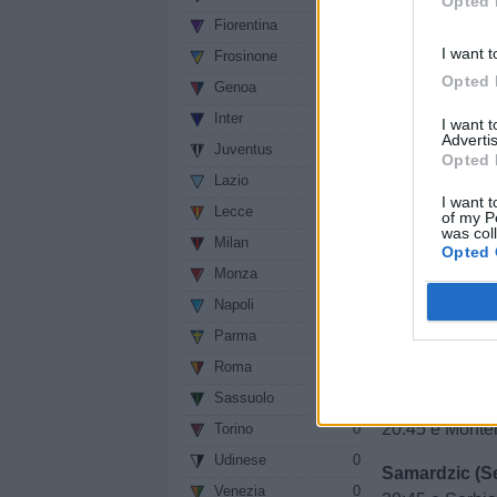
Opted 
Fiorentina
0
I want t
Frosinone
0
Opted 
Genoa
0
Inter
0
I want 
Advertis
Juventus
0
Opted 
Lazio
0
I want t
Lecce
0
of my P
was col
Milan
0
Opted 
Monza
0
Napoli
0
Krstovic (Mon
Parma
0
ore 20:45 e M
Roma
0
Sassuolo
0
Pasalic (Croaz
20:45 e Monte
Torino
0
Udinese
0
Samardzic (Se
Venezia
0