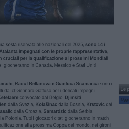
tima sosta riservata alle nazionali del 2025,
sono 14 i
l'Atalanta impegnati con le proprie rappresentative
,
 cruciali per la qualificazione ai prossimi Mondiali
 si giocheranno in Canada, Messico e Stati Uniti
ecchi, Raoul Bellanova e Gianluca Scamacca
sono i
Le p
lti dal ct Gennaro Gattuso per i delicati impegni
etelaere
convocato dal Belgio,
Djimsiti
Oggi
ien
dalla Svezia,
Kolašinac
dalla Bosnia,
Krstovic
dal
asalic
dalla Croazia,
Samardzic
dalla Serbia
la Polonia. Tutti i giocatori citati giocheranno in match
qualificazione alla prossima Coppa del mondo, nei gironi