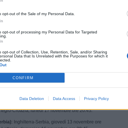
In
o opt-out of the Sale of my Personal Data.
In
to opt-out of processing my Personal Data for Targeted
ing.
In
o opt-out of Collection, Use, Retention, Sale, and/or Sharing
ersonal Data that Is Unrelated with the Purposes for which it
lected.
Out
CONFIRM
tenegro):
Gibilterra-Montenegro, venerdì 14 novembre
ontenegro-Croazia, lunedì 17 novembre ore 20:45.
Data Deletion
Data Access
Privacy Policy
ia):
Croazia-Isole Faroe, venerdì 14 novembre ore
negro-Croazia, lunedì 17 novembre ore 20:45.
rbia):
Inghilterra-Serbia, giovedì 13 novembre ore