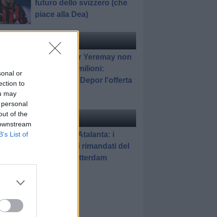
futuro dello svizzero (che
piace alla Dea)
ciomercato
di Redazione
Atalanta, per Yeremay non
bastano 33 milioni:
sonal or
respinta dal Depor l'offerta
ection to
dell'Hull
ou may
 personal
out of the
elle
di Gianluca Pirovano
 downstream
Feyenoord-Atalanta: i
B’s List of
promossi e i rimandati del
match di Rotterdam