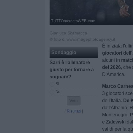
TUTTOmercatoWEB.com
Gianluca Scamacca
© foto di www.imagephotoagency.it
È iniziata l'ul
Sondaggio
giocatori del
alcuni in
match
Sarri è l'allenatore
del 2026
, che
giusto per tornare a
D'America.
sognare?
Sì
Marco Carnes
No
3 giocatori sce
dell'Italia.
De K
dall'Albania,
H
[
Risultati
]
Montenegro,
P
e
Zalewski
dal
validi per la 