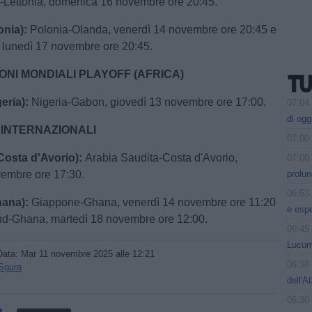
a-Lettonia, domenica 16 novembre ore 20:45.
onia):
Polonia-Olanda, venerdì 14 novembre ore 20:45 e
, lunedì 17 novembre ore 20:45.
ONI MONDIALI PLAYOFF (AFRICA)
eria):
Nigeria-Gabon, giovedì 13 novembre ore 17:00.
07:04
di ogg
 INTERNAZIONALI
07:00
osta d'Avorio):
Arabia Saudita-Costa d'Avorio,
07:00
vembre ore 17:30.
prolun
06:53
hana):
Giappone-Ghana, venerdì 14 novembre ore 11:20
e esp
ud-Ghana, martedì 18 novembre ore 12:00.
06:45
Lucum
Data:
Mar 11 novembre 2025 alle 12:21
06:38
 Sgura
dell'A
06:30