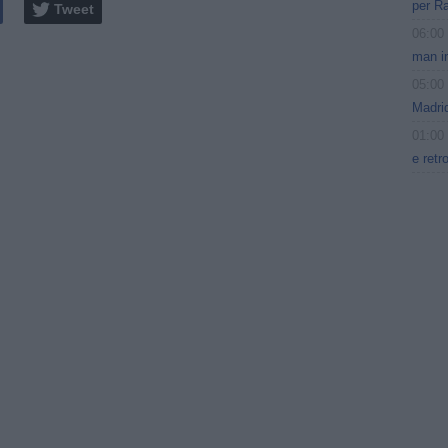
per Ra
Tweet
06:00
man in
05:00
Madrid
01:00
e retr