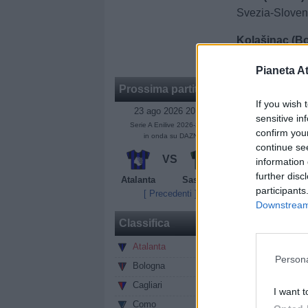
Svezia-Sloven
Kolašinac (Bo
e Austria-Bosn
Pianeta At
Prossima partita
If you wish 
23 ago 2026 20:45
sensitive in
Serie A Enilive 2026-2027
confirm you
in onda su DAZN
continue se
VS
information 
further disc
Atalanta
Sassuolo
participants
[ Precedenti ]
Downstream 
Classifica
Atalanta
0
Persona
Bologna
0
Cagliari
0
I want t
Como
0