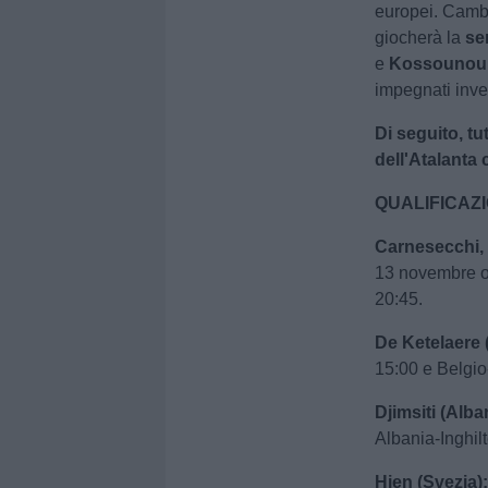
europei. Camb
giocherà la
se
e
Kossounou
impegnati inve
Di seguito, tut
dell'Atalanta 
QUALIFICAZI
Carnesecchi, 
13 novembre o
20:45.
De Ketelaere 
15:00 e Belgio
Djimsiti (Alba
Albania-Inghil
Hien (Svezia)