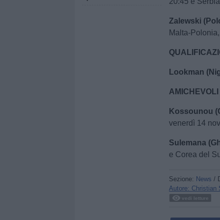
20:45 e Serbi
Zalewski (Pol
Malta-Polonia
QUALIFICAZI
Lookman (Nig
AMICHEVOLI
Kossounou (C
venerdì 14 no
Sulemana (G
e Corea del S
Sezione:
News
/ 
Autore: Christian
vedi letture