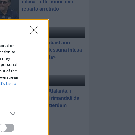
difesa: tutti i nomi per il
reparto arretrato
ciomercato
di Redazione
Pedullà: «Sebastiano
sonal or
Esposito? Nessuna intesa
ection to
con l'Atalanta»
ou may
 personal
out of the
 downstream
elle
di Gianluca Pirovano
B’s List of
Feyenoord-Atalanta: i
promossi e i rimandati del
match di Rotterdam