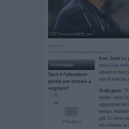
TUTTOmercatoWEB.com
Ivan Juric
© foto di www.imagephotoagency.it
Ivan Juric
ha p
Sondaggio
della Dea nell
amaro in bocca
Sarri è l'allenatore
non è riuscita 
giusto per tornare a
sognare?
Sulla gara:
"P
Sì
molto i lanci 
No
aggiustato te
tempo. Abbiamo
gol. Ci sono st
[
Risultati
]
sia arrivata la 