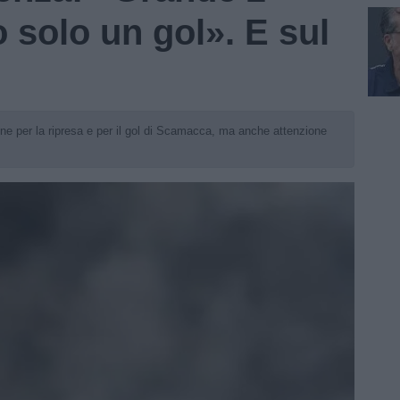
 solo un gol». E sul
ne per la ripresa e per il gol di Scamacca, ma anche attenzione