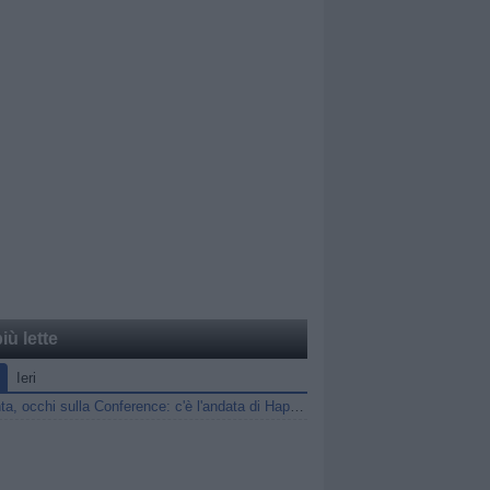
iù lette
Ieri
Atalanta, occhi sulla Conference: c'è l'andata di Hapoel Tel Aviv-Katowice