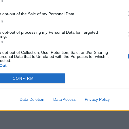
In
"Siamo a posto, magari dietro qualcosa che siamo
dra però è quella... vediamo come finirà questa storia di
o opt-out of the Sale of my Personal Data.
non è piacevole. Palestra e Sulemana devono essere
In
trove. Allenarsi forte per giocare poco non è utile per
to opt-out of processing my Personal Data for Targeted
ing.
In
 Kamaldeen:
"Mi spiace per Maldini e per quel gol
hé è capace di farli. Dino lo metto alla pari, è giovane
o opt-out of Collection, Use, Retention, Sale, and/or Sharing
ersonal Data that Is Unrelated with the Purposes for which it
ssono crescere".
lected.
Out
Data:
Dom 24 agosto 2025 alle 23:30
e
CONFIRM
Tweet
Data Deletion
Data Access
Privacy Policy