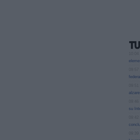
10:04
eleme
09:57
feder
09:51
alzare
09:46
su Int
09:42
conclu
09:39