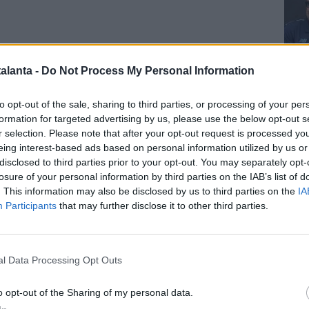
alanta -
Do Not Process My Personal Information
Cal
to opt-out of the sale, sharing to third parties, or processing of your per
formation for targeted advertising by us, please use the below opt-out s
r selection. Please note that after your opt-out request is processed y
eing interest-based ads based on personal information utilized by us or
disclosed to third parties prior to your opt-out. You may separately opt-
losure of your personal information by third parties on the IAB’s list of
Pag
. This information may also be disclosed by us to third parties on the
IA
 Zalewski:
"Krstovic è arrivato due/tre giorni fa, ci sono
Participants
that may further disclose it to other third parties.
tare, è normale. Zale mi è piaciuto molto in fase
nde generosità, ma deve aggiustare la fase difensiva. Lo
 conosciamo le sue caratteristiche".
l Data Processing Opt Outs
È importante per noi, la scelta di non farlo partire è
o opt-out of the Sharing of my personal data.
 ginocchio, solo questo".