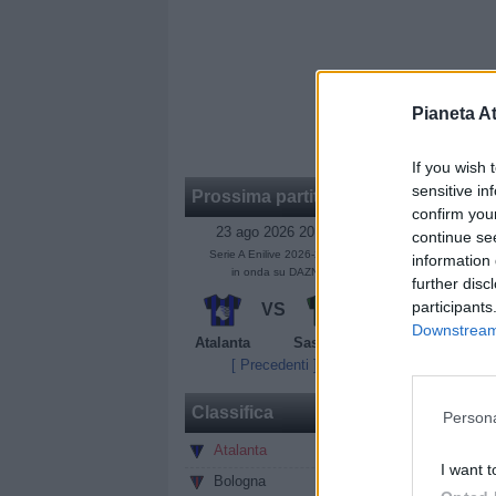
Pianeta At
If you wish 
sensitive in
Prossima partita
confirm you
23 ago 2026 20:45
continue se
Serie A Enilive 2026-2027
information 
in onda su DAZN
further disc
participants
VS
Su Krstovic e
Downstream 
Atalanta
Sassuolo
cose da aggius
[ Precedenti ]
d'attacco, gra
conoscevo già,
Classifica
Persona
Su Ederson:
"
Atalanta
0
I want t
legata solo al
Bologna
0