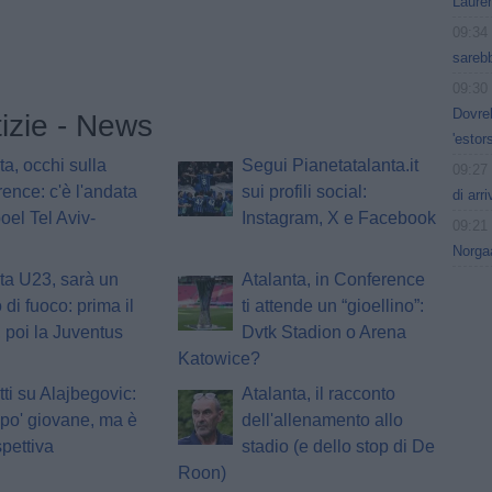
Lauren
09:34
sarebb
09:30
Dovreb
tizie - News
'estor
ta, occhi sulla
Segui Pianetatalanta.it
09:27
ence: c'è l'andata
sui profili social:
di arr
oel Tel Aviv-
Instagram, X e Facebook
09:21
Norgaa
ta U23, sarà un
Atalanta, in Conference
 di fuoco: prima il
ti attende un “gioellino”:
 poi la Juventus
Dvtk Stadion o Arena
Katowice?
tti su Alajbegovic:
Atalanta, il racconto
po' giovane, ma è
dell'allenamento allo
spettiva
stadio (e dello stop di De
Roon)