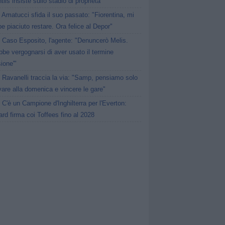
tiis insiste sullo stadio di proprietà
Amatucci sfida il suo passato: "Fiorentina, mi
e piaciuto restare. Ora felice al Depor"
Caso Esposito, l'agente: "Denuncerò Melis.
be vergognarsi di aver usato il termine
sione'"
Ravanelli traccia la via: "Samp, pensiamo solo
ivare alla domenica e vincere le gare"
C'è un Campione d'Inghilterra per l'Everton:
rd firma coi Toffees fino al 2028