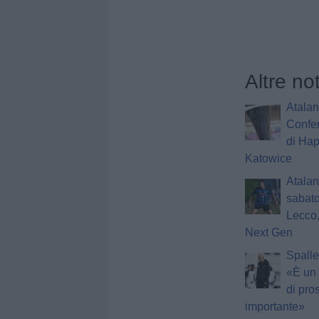
Altre no
Atalan
Confer
di Hap
Katowice
Atalan
sabato
Lecco,
Next Gen
Spalle
«È un 
di pro
importante»