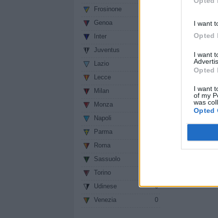
Opted 
Frosinone
0
Genoa
0
I want t
Opted 
Inter
0
Juventus
0
I want 
Advertis
Lazio
0
Opted 
Lecce
0
I want t
Milan
0
of my P
was col
Monza
0
Opted 
Napoli
0
Parma
0
Roma
0
Sassuolo
0
Torino
0
Udinese
0
Venezia
0