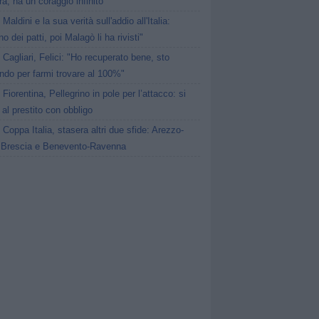
a, ha un coraggio infinito"
Maldini e la sua verità sull'addio all'Italia:
no dei patti, poi Malagò li ha rivisti"
Cagliari, Felici: "Ho recuperato bene, sto
ndo per farmi trovare al 100%"
Fiorentina, Pellegrino in pole per l’attacco: si
 al prestito con obbligo
Coppa Italia, stasera altri due sfide: Arezzo-
 Brescia e Benevento-Ravenna