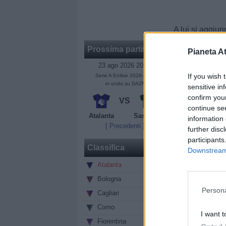
A lui si aggiu
classe 2002, 
Prossima partita
Pianeta At
e Frosinone
:
trovare la cont
23 ago 2026 20:45
If you wish 
Serie A Enilive 2026-2027
una buona esp
in onda su DAZN
sensitive in
maglia del
Fr
confirm you
VS
quella del
Bar
continue se
piacciono molt
Atalanta
Sassuolo
information 
[ Precedenti ]
further disc
Sezione:
Calciom
participants
Classifica
Autore: Redazion
Downstream 
vedi letture
Atalanta
0
Bologna
0
Condividi
Persona
Cagliari
0
Como
0
I want t
Fiorentina
0