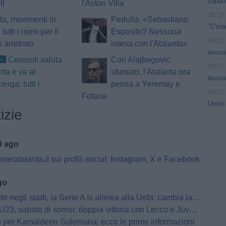
squadr
ll
l'Aston Villa
09:37
ta, movimenti in
Pedullà: «Sebastiano
"C'era
 tutti i nomi per il
Esposito? Nessuna
09:32
o arretrato
intesa con l'Atalanta»
lavora
Ceresoli saluta
Con Alajbegovic
LE
09:27
nta e va al
sfumato, l'Atalanta ora
lavora
erga: tutti i
pensa a Yeremay e
09:21
Fofana
Union
izie
9 ago
netatalanta.it sui profili social: Instagram, X e Facebook
go
 negli stadi, la Serie A si allinea alla Uefa: cambia la regola
3, sabato di sorrisi: doppia vittoria con Lecco e Juventus Next Gen
io per Kamaldeen Sulemana: ecco le prime informazioni