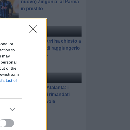
nuovo) Zingonia: al Parma
in prestito
ciomercato
di Redazione
Pedullà: «Sarri ha chiesto a
sonal or
Romagnoli di raggiungerlo
ection to
all'Atalanta»
ou may
 personal
out of the
 downstream
elle
di Gianluca Pirovano
B’s List of
Schalke 04-Atalanta: i
promossi e i rimandati
dell'amichevole