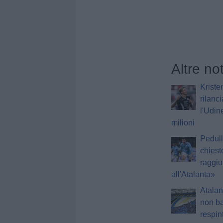
Altre no
Kriste
rilanci
l'Udin
milioni
Pedull
chiest
raggiu
all'Atalanta»
Atalan
non ba
respin