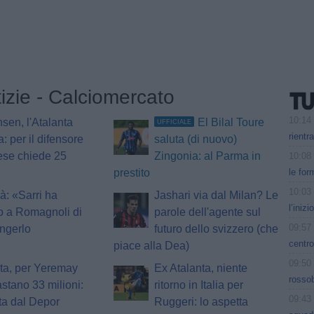
tizie - Calciomercato
10:14
nsen, l'Atalanta
El Bilal Toure
UFFICIALE
rientr
a: per il difensore
saluta (di nuovo)
ese chiede 25
Zingonia: al Parma in
10:08
le for
prestito
10:03
à: «Sarri ha
Jashari via dal Milan? Le
l’iniz
o a Romagnoli di
parole dell'agente sul
09:57
ngerlo
futuro dello svizzero (che
centro
piace alla Dea)
09:50
ta, per Yeremay
Ex Atalanta, niente
rossob
stano 33 milioni:
ritorno in Italia per
09:43
ta dal Depor
Ruggeri: lo aspetta