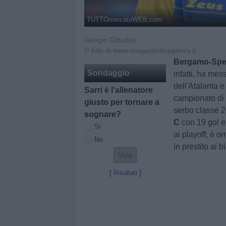
TUTTOmercatoWEB.com
Giorgio Cittadini
© foto di www.imagephotoagency.it
Bergamo-Spezi
Sondaggio
infatti, ha mes
dell'Atalanta e
Sarri è l'allenatore
campionato di
giusto per tornare a
serbo classe 
sognare?
C
con 19 gol e 
Sì
ai playoff, è o
No
in prestito ai 
[
Risultati
]