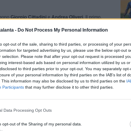
ngono
Giorgio Cittadini
e
Andrea Oliveri
. Il primo,
è reduce da
due stagioni travagliate tra Monza, Genoa
alanta -
Do Not Process My Personal Information
 la rottura del crociato, pochissime presenze e fatica a
Cal
inuità sperata. Il secondo, classe 2003, ha già maturato
to opt-out of the sale, sharing to third parties, or processing of your per
erienza nel campionato cadetto, giocando prima con la
formation for targeted advertising by us, please use the below opt-out s
osinone
, poi con quella del
Catanzaro
e infine con
r selection. Please note that after your opt-out request is processed y
i
, per un totale di 63 presenze in Serie B. Entrambi
eing interest-based ads based on personal information utilized by us or
o allo Spezia.
disclosed to third parties prior to your opt-out. You may separately opt-
losure of your personal information by third parties on the IAB’s list of
Pag
ercato
/ Data:
Mer 09 luglio 2025 alle 19:02
. This information may also be disclosed by us to third parties on the
IA
e
Participants
that may further disclose it to other third parties.
Tweet
l Data Processing Opt Outs
o opt-out of the Sharing of my personal data.