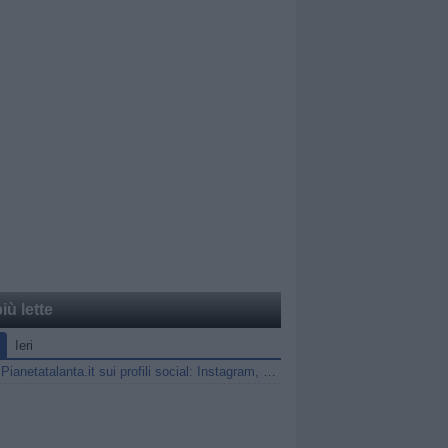
iù lette
Ieri
Segui Pianetatalanta.it sui profili social: Instagram, X e Facebook