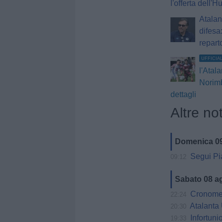
l'offerta dell'Hu
Atalan
difesa:
repart
UFFICIA
l'Atala
Norimb
dettagli
Altre not
Domenica 0
Segui Pia
09:12
Sabato 08 a
Cronometri
22:24
Atalanta U2
20:30
Infortun
19:33