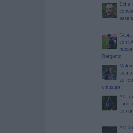
Schalk
convoc
assen
Gasp, 
con l'
raccon
Bergamo
Maldin
siamo:
sull'o
chiusura
Atalan
l'addi
con un
Atalan