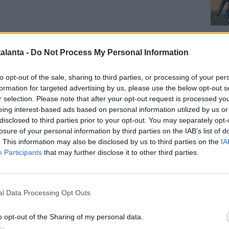
Cal
alanta -
Do Not Process My Personal Information
to opt-out of the sale, sharing to third parties, or processing of your per
formation for targeted advertising by us, please use the below opt-out s
r selection. Please note that after your opt-out request is processed y
 ALL’ATALANTA E L’ADDIO
- “
Sono stati 9 anni
eing interest-based ads based on personal information utilized by us or
 punto di vista sportivo e umano
. L’amicizia, il
disclosed to third parties prior to your opt-out. You may separately opt-
Pag
losure of your personal information by third parties on the IAB’s list of
ti valori non passano mai e restano per tutta la vita. Poi
. This information may also be disclosed by us to third parties on the
IA
ognuno in 90 minuti lotta per la propria squadra ed è la
Participants
that may further disclose it to other third parties.
 sport - ha detto Gasperini ai presenti. (Andare a Roma,
tato l’inizio di una storia diversa
,
a Bergamo
l percorso arrivato al punto giusto
.
Ho cercato di
l Data Processing Opt Outs
atrimonio migliore possibile
, con la squadra in alto, con
di continuare una storia che con me è durata tanto e
o opt-out of the Sharing of my personal data.
a proseguire in futuro.
Sono andato via col massimo