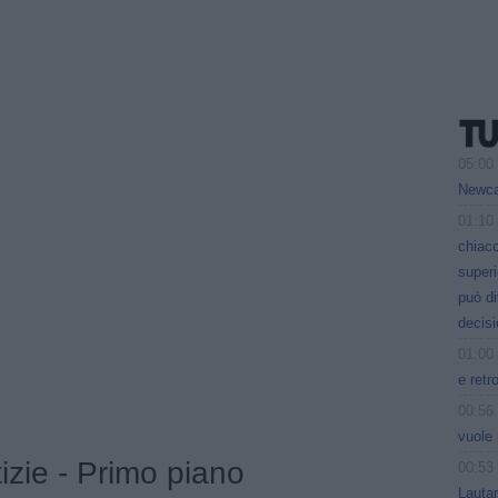
05:00
Newcas
01:10
chiacc
superi
può d
decisi
01:00
e retr
00:56
vuole 
tizie - Primo piano
00:53
Lauta