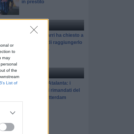
in prestito
ciomercato
di Redazione
Pedullà: «Sarri ha chiesto a
Romagnoli di raggiungerlo
sonal or
all'Atalanta»
ection to
ou may
 personal
out of the
elle
di Gianluca Pirovano
 downstream
Feyenoord-Atalanta: i
B’s List of
promossi e i rimandati del
match di Rotterdam