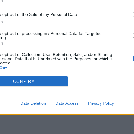
In
tti e con la coscienza assolutamente a posto
: non
condizioni” ha poi concluso Gasp.
o opt-out of the Sale of my Personal Data.
netatalanta.it su Instagram!
In
to opt-out of processing my Personal Data for Targeted
iano
/ Data:
Gio 04 giugno 2026 alle 23:45
ing.
e
In
o opt-out of Collection, Use, Retention, Sale, and/or Sharing
ersonal Data that Is Unrelated with the Purposes for which it
Tweet
lected.
Out
CONFIRM
Data Deletion
Data Access
Privacy Policy