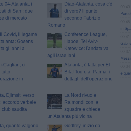
e 04-Atalanta, i
Diao-Atalanta, cosa c'è
00:49
ati di Sarri: due
di vero? Il punto
Parede
ze di mercato
secondo Fabrizio
00:45
Romano
in Spa
il Covid, il legame
Conference League,
00:41
Atalanta: Gosens
Hapoel Tel Aviv-
Gabri
ta gli anni a
Katowice: l'andata va
00:37
agli israeliani
Messic
i-Cagliari, ci
Atalanta, è fatta per El
00:34
 tutto
Bilal Toure al Parma: i
e qua
perazione in
dettagli dell'operazione
ta, Djimsiti verso
La Nord rivuole
o: accordo verbale
Raimondi con la
 club saudita
squadra e chiede
un'Atalanta più vicina
ta, quanto valgono
Godfrey, inizio da