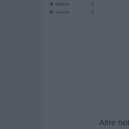
Udinese
0
Venezia
0
Altre no