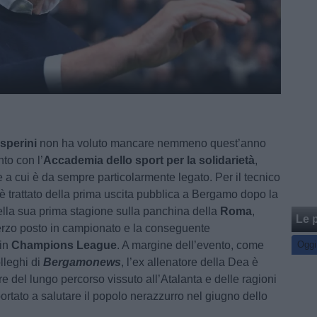
sperini
non ha voluto mancare nemmeno quest’anno
to con l’
Accademia dello sport per la solidarietà
,
 a cui è da sempre particolarmente legato. Per il tecnico
è trattato della prima uscita pubblica a Bergamo dopo la
lla sua prima stagione sulla panchina della
Roma
,
Le p
terzo posto in campionato e la conseguente
 in
Champions League
. A margine dell’evento, come
Oggi
olleghi di
Bergamonews
, l’ex allenatore della Dea è
re del lungo percorso vissuto all’Atalanta e delle ragioni
ortato a salutare il popolo nerazzurro nel giugno dello