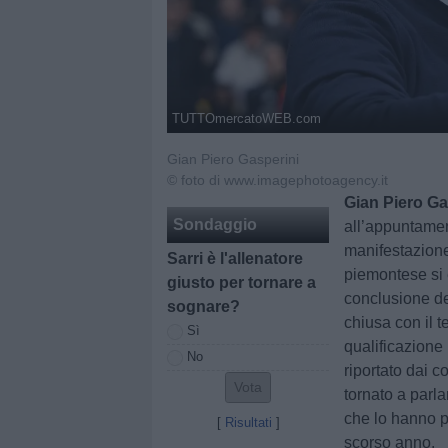
TUTTOmercatoWEB.com
Gian Piero Gasperini
© foto di www.imagephotoagency.it
Gian Piero Ga
Sondaggio
all’appuntamen
manifestazione
Sarri è l'allenatore
piemontese si 
giusto per tornare a
conclusione de
sognare?
chiusa con il 
Sì
qualificazione
No
riportato dai c
tornato a parla
che lo hanno p
[
Risultati
]
scorso anno.