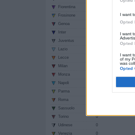
Opted 
SUL 4-2-3-1
Fiorentina
0
gioca in una ma
I want t
Frosinone
0
dall'altra part
Opted 
Genoa
0
riescono ad inc
tipologia di pa
Inter
0
I want 
Advertis
Juventus
0
Opted 
Sezione:
News
/ 
Lazio
0
Autore: Redazion
I want t
Lecce
0
of my P
vedi letture
was col
Milan
0
Opted 
Monza
0
Condividi
Napoli
0
Parma
0
Roma
0
Sassuolo
0
Torino
0
Udinese
0
Venezia
0