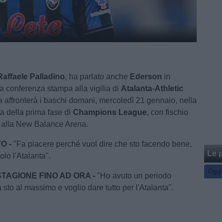
Raffaele Palladino
, ha parlato anche
Ederson
in
a conferenza stampa alla vigilia di
Atalanta-Athletic
a affronterà i baschi domani, mercoledì 21 gennaio, nella
ta della prima fase di
Champions League
, con fischio
21 alla New Balance Arena.
O -
"Fa piacere perché vuol dire che sto facendo bene,
Le p
lo l'Atalanta".
Oggi
TAGIONE FINO AD ORA -
"Ho avuto un periodo
ra sto al massimo e voglio dare tutto per l'Atalanta".