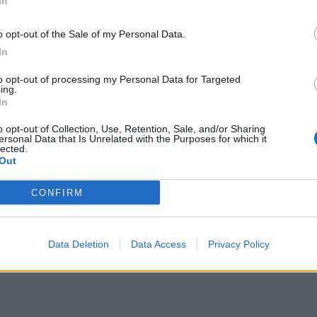
In
 COME MODULO ALTERNATIVO -
"Cosa cambia? Si
niera diversa: c'è meno libertà rispetto al 3-4-2-1, ma
o opt-out of the Sale of my Personal Data.
e comunque concede libertà ad altri e tante volte questi
In
idere. Quello che conta è riadattarci a qualsiasi
rtita sempre con l'obiettivo di vincere".
to opt-out of processing my Personal Data for Targeted
ing.
In
Data:
Mar 20 gennaio 2026 alle 20:05
e
o opt-out of Collection, Use, Retention, Sale, and/or Sharing
ersonal Data that Is Unrelated with the Purposes for which it
lected.
Out
Tweet
CONFIRM
Data Deletion
Data Access
Privacy Policy