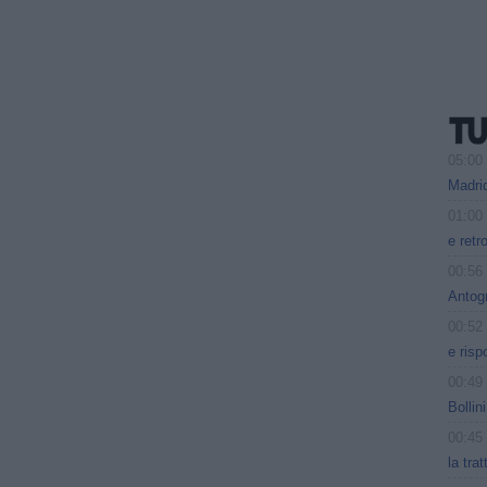
05:00
Madrid
01:00
e retr
00:56
Antog
00:52
e risp
00:49
Bollin
00:45
la tra