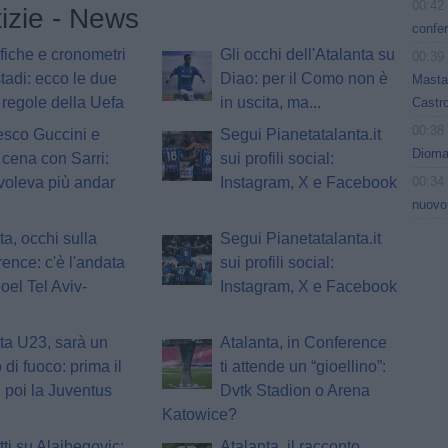
00:42
tizie - News
confer
fiche e cronometri
Gli occhi dell'Atalanta su
00:39
stadi: ecco le due
Diao: per il Como non è
Masta
regole della Uefa
in uscita, ma...
Castro
00:38
esco Guccini e
Segui Pianetatalanta.it
Dioman
 cena con Sarri:
sui profili social:
00:34
voleva più andar
Instagram, X e Facebook
nuovo
ta, occhi sulla
Segui Pianetatalanta.it
ence: c'è l'andata
sui profili social:
oel Tel Aviv-
Instagram, X e Facebook
ta U23, sarà un
Atalanta, in Conference
 di fuoco: prima il
ti attende un “gioellino”:
 poi la Juventus
Dvtk Stadion o Arena
Katowice?
tti su Alajbegovic:
Atalanta, il racconto