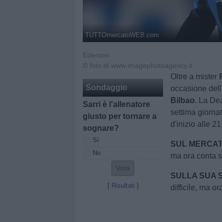
TUTTOmercatoWEB.com
Ederson
© foto di www.imagephotoagency.it
Oltre a mister
Sondaggio
occasione dell
Bilbao
. La De
Sarri è l'allenatore
settima giorna
giusto per tornare a
d'inizio alle 
sognare?
Sì
SUL MERCAT
No
ma ora conta so
SULLA SUA S
[
Risultati
]
difficile, ma o