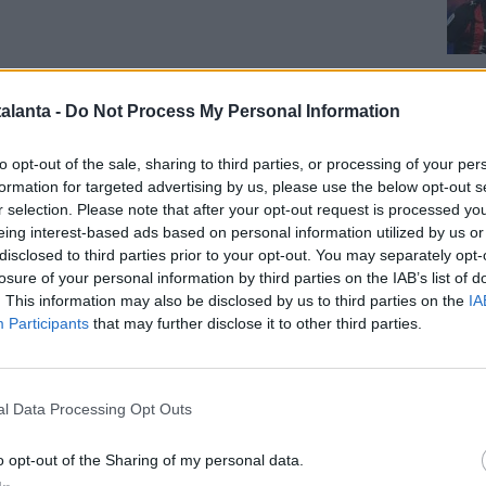
Cal
alanta -
Do Not Process My Personal Information
RI -
"Si sta ambientando molto bene e non è da tutti. Lui
to opt-out of the sale, sharing to third parties, or processing of your per
e spero che possa trasmettere tanto a questa Atalanta".
formation for targeted advertising by us, please use the below opt-out s
r selection. Please note that after your opt-out request is processed y
A CHAMPIONS -
"Difficile però noi comunque ci
eing interest-based ads based on personal information utilized by us or
o che l'Atalanta meriti di ritornare in Champions
disclosed to third parties prior to your opt-out. You may separately opt-
Pag
losure of your personal information by third parties on the IAB’s list of
biamo sicuramente migliorare ed evitare cali. Serve
. This information may also be disclosed by us to third parties on the
IA
0%".
Participants
that may further disclose it to other third parties.
I RISULTATI CON LE PICCOLE -
"Penso che ci sono
anno dando sicuramente qualcosa in più. Come dice il
o tante partite sporche, ma stiamo migliorando anche
l Data Processing Opt Outs
petto per cercare di trovare gli spazi giusti. Questo è il
a riadattarsi".
o opt-out of the Sharing of my personal data.