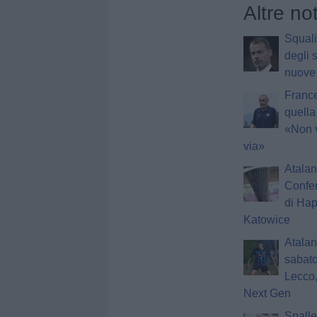
Altre no
Squali
degli 
nuove 
Franc
quella
«Non 
via»
Atalan
Confer
di Hap
Katowice
Atalan
sabato
Lecco,
Next Gen
Spalle