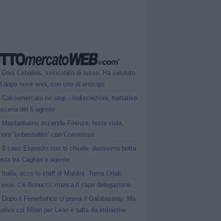
Dani Ceballos, svincolato di lusso. Ha salutato
 dopo nove anni, con uno di anticipo
Calciomercato no stop - Indiscrezioni, trattative
oscena del 6 agosto
Mastantuono accende Firenze: festa viola.
noni “imbestialito” con Commisso
Il caso Esposito non si chiude: durissimo botta
osta tra Cagliari e agente
Italia, ecco lo staff di Maldini. Torna Oriali,
i vice, c’è Bonucci: manca il capo delegazione
Dopo il Fenerbahce ci prova il Galatasaray. Ma
ttativa col Milan per Leao è tutta da imbastire