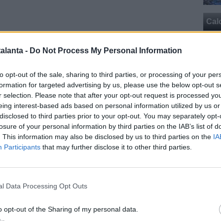
Cal
alanta -
Do Not Process My Personal Information
to opt-out of the sale, sharing to third parties, or processing of your per
ONE -
"Considerando la qualità della squadra, penso
formation for targeted advertising by us, please use the below opt-out s
 comunque dovuto raggiungere almeno l'Europa
r selection. Please note that after your opt-out request is processed y
Cal
sto l'inizio di stagione molto brutto, la perdita di punti è
eing interest-based ads based on personal information utilized by us or
rande per essere colmata. Realisticamente,
l'Atalanta è
disclosed to third parties prior to your opt-out. You may separately opt-
losure of your personal information by third parties on the IAB’s list of
a terzo/quarto posto in Serie A
. Pasalic ha dato un
. This information may also be disclosed by us to third parties on the
IA
o considerando che non partiva sempre titolare nella
Participants
that may further disclose it to other third parties.
di stagione. Ora è molto carico per il Mondiale".
 -
"Lui
vorrebbe chiudere sua carriera internazionale
Pag
E poi tornare all'Hajduk Spalato. Poi vediamo cosa porta
l Data Processing Opt Outs
lcio non si può programmare propio tutto, non si sa
o opt-out of the Sharing of my personal data.