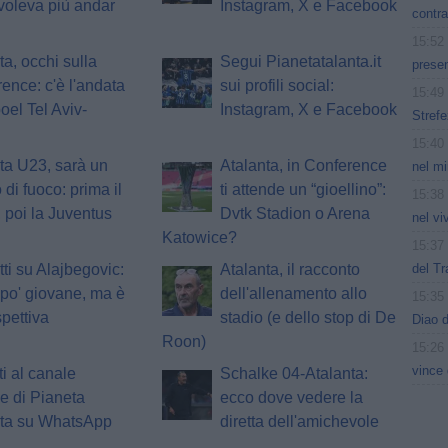
voleva più andar
Instagram, X e Facebook
contra
15:52
ta, occhi sulla
Segui Pianetatalanta.it
presen
ence: c'è l'andata
sui profili social:
15:49
oel Tel Aviv-
Instagram, X e Facebook
Strefe
15:40
ta U23, sarà un
Atalanta, in Conference
nel mi
 di fuoco: prima il
ti attende un “gioellino”:
15:38
 poi la Juventus
Dvtk Stadion o Arena
nel vi
Katowice?
15:37
del Tr
tti su Alajbegovic:
Atalanta, il racconto
po' giovane, ma è
dell'allenamento allo
15:35
spettiva
stadio (e dello stop di De
Diao d
Roon)
15:26
vince 
ti al canale
Schalke 04-Atalanta:
le di Pianeta
ecco dove vedere la
nta su WhatsApp
diretta dell'amichevole