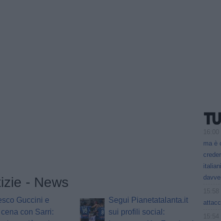
16:00
ma è 
creder
italia
davve
tizie - News
15:58
esco Guccini e
Segui Pianetatalanta.it
attacc
 cena con Sarri:
sui profili social:
15:54