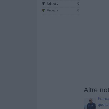
Udinese
0
Venezia
0
Altre no
Franc
quella