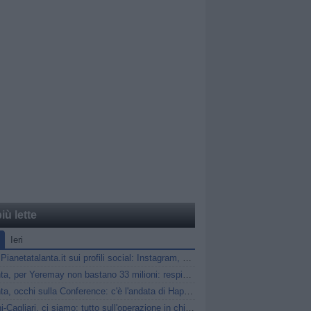
iù lette
Ieri
Segui Pianetatalanta.it sui profili social: Instagram, X e Facebook
Atalanta, per Yeremay non bastano 33 milioni: respinta dal Depor l'offerta dell'Hull
Atalanta, occhi sulla Conference: c'è l'andata di Hapoel Tel Aviv-Katowice
Maldini-Cagliari, ci siamo: tutto sull'operazione in chiusura