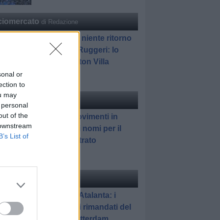
ciomercato
di Redazione
Ex Atalanta, niente ritorno
in Italia per Ruggeri: lo
aspetta l'Aston Villa
sonal or
ection to
ou may
ciomercato
di Redazione
 personal
out of the
Atalanta, movimenti in
 downstream
difesa: tutti i nomi per il
B’s List of
reparto arretrato
elle
di Gianluca Pirovano
Feyenoord-Atalanta: i
promossi e i rimandati del
match di Rotterdam