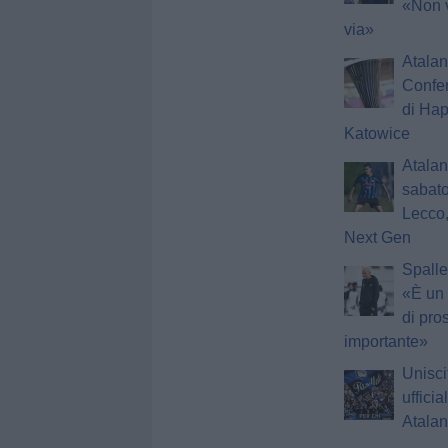
«Non 
via»
Atalan
Confer
di Hap
Katowice
Atalan
sabato
Lecco,
Next Gen
Spalle
«È un 
di pro
importante»
Unisci
ufficia
Atala