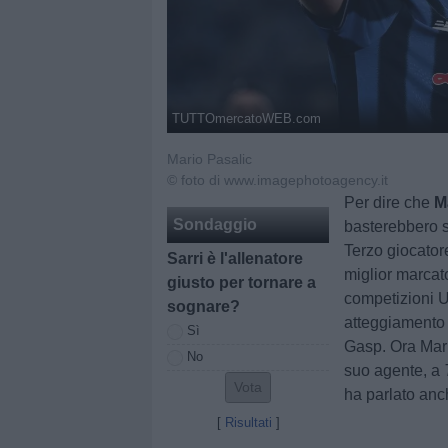
TUTTOmercatoWEB.com
Mario Pasalic
© foto di www.imagephotoagency.it
Per dire che
Ma
Sondaggio
basterebbero s
Terzo giocator
Sarri è l'allenatore
miglior marcat
giusto per tornare a
competizioni Ue
sognare?
atteggiamento 
Sì
Gasp. Ora Mari
No
suo agente, a
ha parlato anc
[
Risultati
]