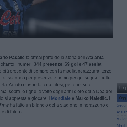
rio Pasalic
fa ormai parte della storia dell'
Atalanta
oltanto i numeri:
344 presenze, 69 gol e 47 assist
.
e più presente di sempre con la maglia nerazzurra, terzo
ore, secondo per presenze e primo per gol segnati nelle
fa. Amato e rispettato dai tifosi, per quel suo
Le p
mai sopra le righe, e volto degli anni d'oro della Dea del
o si appresta a giocare il
Mondiale
e
Marko Naletilic
, il
Oggi
Tmw
ha fatto un bilancio della stagione in nerazzurro e
he di futuro.