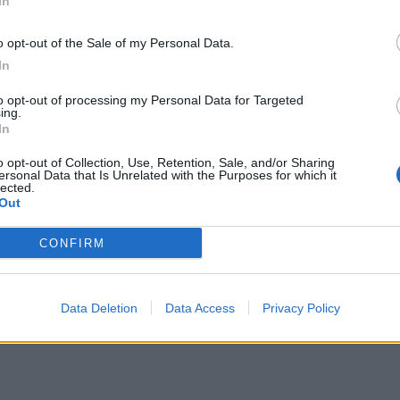
In
netatalanta.it su Instagram!
o opt-out of the Sale of my Personal Data.
Data:
Mar 09 giugno 2026 alle 17:28
In
e
to opt-out of processing my Personal Data for Targeted
ing.
In
Tweet
o opt-out of Collection, Use, Retention, Sale, and/or Sharing
ersonal Data that Is Unrelated with the Purposes for which it
lected.
Out
CONFIRM
Data Deletion
Data Access
Privacy Policy