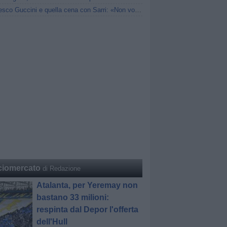
Francesco Guccini e quella cena con Sarri: «Non voleva più andar via»
ciomercato
di Redazione
Atalanta, per Yeremay non
bastano 33 milioni:
respinta dal Depor l'offerta
dell'Hull