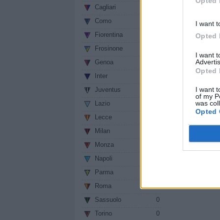
Opted 
Segui Pia
Cagliari
0
Como
0
I want t
Sezione:
News
/ 
Fiorentina
0
Opted 
Autore: Redazion
Frosinone
0
vedi letture
I want 
Advertis
Genoa
0
Opted 
Condividi
Inter
0
I want t
Juventus
0
of my P
was col
Lazio
0
Opted 
Lecce
0
Milan
0
Monza
0
Napoli
0
Parma
0
Roma
0
Sassuolo
0
Torino
0