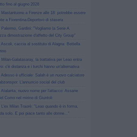
tto fino al giugno 2028
Mastantuono a Firenze alle 18: potrebbe essere
te a Fiorentina-Deportivo di stasera
Palermo, Gardini: "Vogliamo la Serie A.
zza dimostrazione d'affetto del City Group"
Ascoli, caccia al sostituto di Alagna: Bettella
rino
Milan-Galatasaray, la trattativa per Leao entra
vo: c'è distanza e i turchi hanno un'alternativa
Adesso è ufficiale: Salah è un nuovo calciatore
abzonspor. L'annuncio social del club
Atalanta, nuovo nome per l'attacco: Assane
el Como nel mirino di Giuntoli
L'ex Milan Traorè: "Leao quando è in forma,
da solo. E poi piace tanto alle donne..."