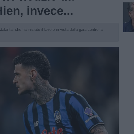
ien, invece...
alanta, che ha iniziato il lavoro in vista della gara contro la