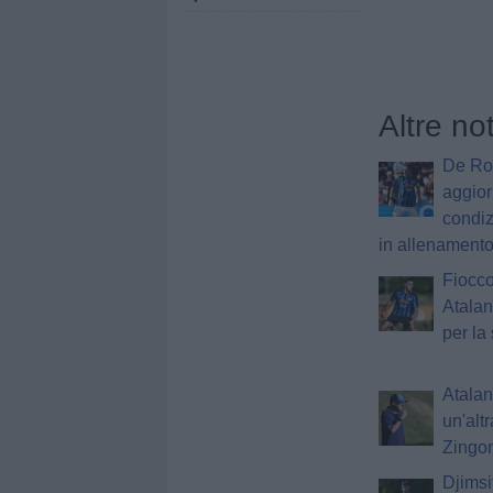
Altre no
De Roo
aggior
condiz
in allenament
Fiocco
Atalan
per la
Atalant
un'alt
Zingon
Djimsi