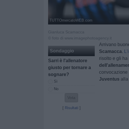
TUTTOmercatoWEB.com
Gianluca Scamacca
© foto di www.imagephotoagency.it
Arrivano buone
Sondaggio
Scamacca
.
L'
risolto e gli 
Sarri è l'allenatore
dell'allename
giusto per tornare a
convocazione p
sognare?
Juventus
all
Sì
No
[
Risultati
]