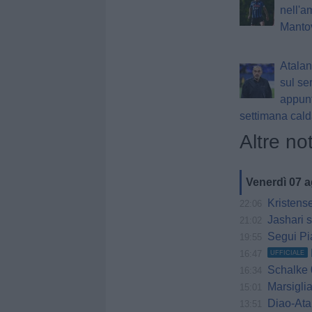
nell'a
Manto
Atalant
sul seri
appunt
settimana cal
Altre not
Venerdì 07 
Kristensen,
22:06
Jashari s
21:02
Segui Pia
19:55
16:47
UFFICIALE
Schalke 0
16:34
Marsiglia o
15:01
Diao-Atal
13:51