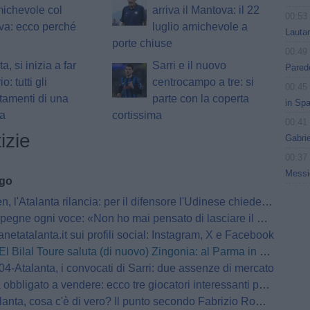
michevole col
arriva il Mantova: il 22
00:53
va: ecco perché
luglio amichevole a
Lauta
porte chiuse
00:49
a, si inizia a far
Sarri e il nuovo
Parede
o: tutti gli
centrocampo a tre: si
00:45
amenti di una
parte con la coperta
in Spa
da
cortissima
00:41
izie
Gabri
00:37
Messic
ago
 l'Atalanta rilancia: per il difensore l'Udinese chiede 25 milioni
pegne ogni voce: «Non ho mai pensato di lasciare il Milan»
netatalanta.it sui profili social: Instagram, X e Facebook
El Bilal Toure saluta (di nuovo) Zingonia: al Parma in prestito
4-Atalanta, i convocati di Sarri: due assenze di mercato
bbligato a vendere: ecco tre giocatori interessanti per l'Atalanta
anta, cosa c'è di vero? Il punto secondo Fabrizio Romano