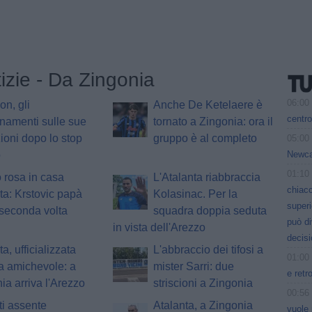
tizie - Da Zingonia
06:00
n, gli
Anche De Ketelaere è
centro
namenti sulle sue
tornato a Zingonia: ora il
ioni dopo lo stop
gruppo è al completo
05:00
Newcas
o
01:10
 rosa in casa
L'Atalanta riabbraccia
chiacc
ta: Krstovic papà
Kolasinac. Per la
superi
 seconda volta
squadra doppia seduta
può d
in vista dell'Arezzo
decisi
a, ufficializzata
L'abbraccio dei tifosi a
01:00
ra amichevole: a
mister Sarri: due
e retr
ia arriva l'Arezzo
striscioni a Zingonia
00:56
ti assente
Atalanta, a Zingonia
vuole 