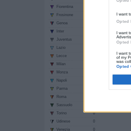
Opted 
Fiorentina
0
I want t
Frosinone
0
Opted 
Genoa
0
Inter
0
I want 
Advertis
Juventus
0
Opted 
Lazio
0
I want t
Lecce
0
of my P
was col
Milan
0
Opted 
Monza
0
Napoli
0
Parma
0
Roma
0
Sassuolo
0
Torino
0
Udinese
0
Venezia
0