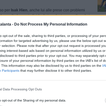
so per
Isak Hien
, anche lui alle prese con problemi
ha svolto lavoro individuale in palestra e per il quale i
Cal
ero sono leggermente più lunghi. Lavoro in palestra,
alanta -
Do Not Process My Personal Information
per
Francesco Rossi
, che ha già saltato la trasferta di
 della pubalgia.
to opt-out of the sale, sharing to third parties, or processing of your per
formation for targeted advertising by us, please use the below opt-out s
ì, al Centro Bortolotti è in programma un'altra seduta
r selection. Please note that after your opt-out request is processed y
eing interest-based ads based on personal information utilized by us or
disclosed to third parties prior to your opt-out. You may separately opt-
Pag
onia
/ Data:
Mer 08 aprile 2026 alle 13:34
losure of your personal information by third parties on the IAB’s list of
e
. This information may also be disclosed by us to third parties on the
IA
Participants
that may further disclose it to other third parties.
Tweet
l Data Processing Opt Outs
o opt-out of the Sharing of my personal data.