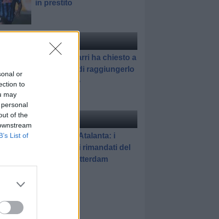
in prestito
ciomercato
di Redazione
Pedullà: «Sarri ha chiesto a
Romagnoli di raggiungerlo
sonal or
all'Atalanta»
ection to
ou may
 personal
out of the
elle
di Gianluca Pirovano
 downstream
Feyenoord-Atalanta: i
B’s List of
promossi e i rimandati del
match di Rotterdam