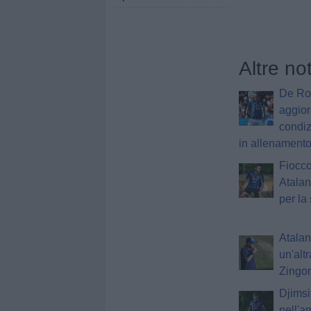
Altre no
De Roo
aggior
condiz
in allenament
Fiocco
Atalan
per la
Atalant
un'alt
Zingon
Djimsi
nell'a