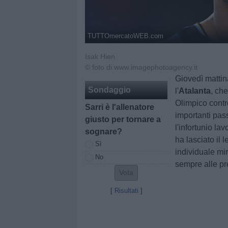
TUTTOmercatoWEB.com
Isak Hien
© foto di www.imagephotoagency.it
Giovedì mattin
Sondaggio
l'
Atalanta
, ch
Olimpico contr
Sarri è l'allenatore
importanti pas
giusto per tornare a
l'infortunio l
sognare?
ha lasciato il l
Sì
individuale mi
No
sempre alle pr
[
Risultati
]