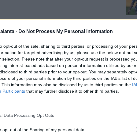
Cal
ì, la squadra si allenerà al pomeriggio e a seguire
alanta -
Do Not Process My Personal Information
ma. Non è, quindi, in programma la conferenza stampa
 mister
Raffaele Palladino
. Dopo il match dell'Olimpico
to opt-out of the sale, sharing to third parties, or processing of your per
nerà subito a Bergamo. Domenica mattina, infatti, è in
formation for targeted advertising by us, please use the below opt-out s
 allenamento a porte aperte allo stadio
.
r selection. Please note that after your opt-out request is processed y
eing interest-based ads based on personal information utilized by us or
disclosed to third parties prior to your opt-out. You may separately opt-
onia
/ Data:
Gio 16 aprile 2026 alle 15:07
Pag
e
losure of your personal information by third parties on the IAB’s list of
. This information may also be disclosed by us to third parties on the
IA
Participants
that may further disclose it to other third parties.
Tweet
l Data Processing Opt Outs
o opt-out of the Sharing of my personal data.