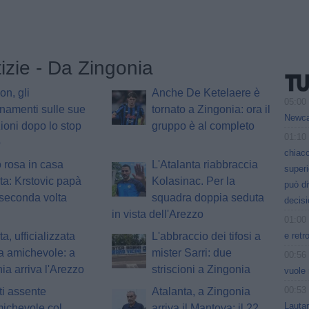
tizie - Da Zingonia
n, gli
Anche De Ketelaere è
05:00
namenti sulle sue
tornato a Zingonia: ora il
Newcas
ioni dopo lo stop
gruppo è al completo
01:10
o
chiacc
 rosa in casa
L'Atalanta riabbraccia
superi
ta: Krstovic papà
Kolasinac. Per la
può d
 seconda volta
squadra doppia seduta
decisi
in vista dell'Arezzo
01:00
e retr
a, ufficializzata
L'abbraccio dei tifosi a
ra amichevole: a
mister Sarri: due
00:56
ia arriva l'Arezzo
striscioni a Zingonia
vuole 
00:53
ti assente
Atalanta, a Zingonia
Lauta
michevole col
arriva il Mantova: il 22