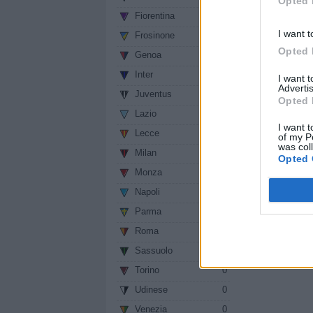
Opted 
Fiorentina
0
I want t
Frosinone
0
Opted 
Genoa
0
Inter
0
I want 
Advertis
Juventus
0
Opted 
Lazio
0
I want t
Lecce
0
of my P
was col
Milan
0
Opted 
Monza
0
Napoli
0
Parma
0
Roma
0
Sassuolo
0
Torino
0
Udinese
0
Venezia
0