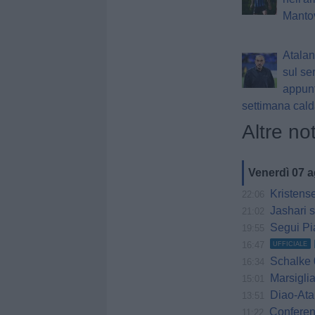
Manto
Atalant
sul seri
appunt
settimana cal
Altre not
Venerdì 07 
Kristensen,
22:06
Jashari s
21:02
Segui Pia
19:55
16:47
UFFICIALE
Schalke 0
16:34
Marsiglia o
15:01
Diao-Atal
13:51
Conference 
11:22