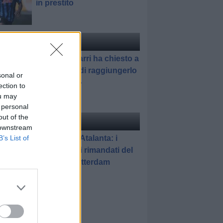
in prestito
ciomercato
di Redazione
Pedullà: «Sarri ha chiesto a
Romagnoli di raggiungerlo
sonal or
all'Atalanta»
ection to
ou may
 personal
out of the
elle
di Gianluca Pirovano
 downstream
Feyenoord-Atalanta: i
B’s List of
promossi e i rimandati del
match di Rotterdam