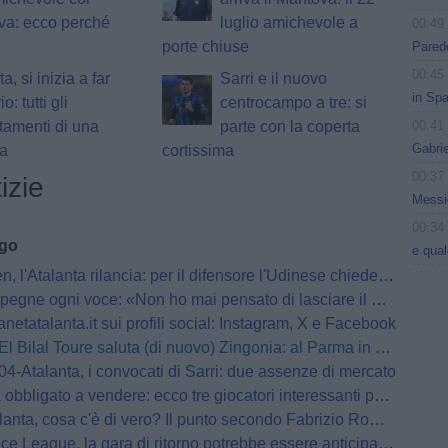
va: ecco perché
luglio amichevole a
00:49
porte chiuse
Parede
00:45
a, si inizia a far
Sarri e il nuovo
in Spa
o: tutti gli
centrocampo a tre: si
00:41
amenti di una
parte con la coperta
Gabri
da
cortissima
00:37
izie
Messic
00:34
ago
e qua
 l'Atalanta rilancia: per il difensore l'Udinese chiede 25 milioni
pegne ogni voce: «Non ho mai pensato di lasciare il Milan»
netatalanta.it sui profili social: Instagram, X e Facebook
El Bilal Toure saluta (di nuovo) Zingonia: al Parma in prestito
4-Atalanta, i convocati di Sarri: due assenze di mercato
bbligato a vendere: ecco tre giocatori interessanti per l'Atalanta
anta, cosa c'è di vero? Il punto secondo Fabrizio Romano
League, la gara di ritorno potrebbe essere anticipata: i dettagli