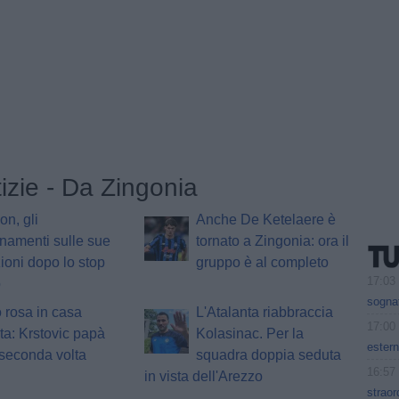
tizie - Da Zingonia
n, gli
Anche De Ketelaere è
namenti sulle sue
tornato a Zingonia: ora il
ioni dopo lo stop
gruppo è al completo
17:03
o
sogna
 rosa in casa
L'Atalanta riabbraccia
17:00
ta: Krstovic papà
Kolasinac. Per la
estern
 seconda volta
squadra doppia seduta
16:57
in vista dell'Arezzo
straor