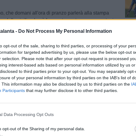
no, che domani all'ora di pranzo parlerà alla stampa
a della vigilia, dovrà fare certamente a meno contro i
r
, che ha svolto lavoro individuale in campo, e di
Cal
alanta -
Do Not Process My Personal Information
ellanova
, che hanno svolto terapie. Per quanto riguarda
 nazionale italiana, sono arrivati oggi
gli esiti degli esami
to opt-out of the sale, sharing to third parties, or processing of your per
quali si è sottoposto
dopo l'infortunio patito nella gara
formation for targeted advertising by us, please use the below opt-out s
 Il referto non ha portato, purtroppo, buone
r selection. Please note that after your opt-out request is processed y
e muscolare di grado fra il primo e il secondo del
eing interest-based ads based on personal information utilized by us or
rale destro e almeno un mese di stop
.
disclosed to third parties prior to your opt-out. You may separately opt-
Cal
losure of your personal information by third parties on the IAB’s list of
ì, è in calendario un altro allenamento al pomeriggio,
. This information may also be disclosed by us to third parties on the
IA
o Bortolotti.
Participants
that may further disclose it to other third parties.
onia
/ Data:
Gio 11 dicembre 2025 alle 18:28
e
l Data Processing Opt Outs
Pag
o opt-out of the Sharing of my personal data.
Tweet