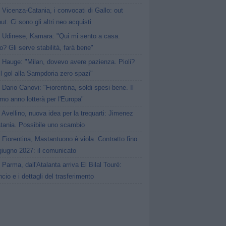
Vicenza-Catania, i convocati di Gallo: out
ut. Ci sono gli altri neo acquisti
Udinese, Kamara: "Qui mi sento a casa.
o? Gli serve stabilità, farà bene"
Hauge: "Milan, dovevo avere pazienza. Pioli?
l gol alla Sampdoria zero spazi"
Dario Canovi: "Fiorentina, soldi spesi bene. Il
mo anno lotterà per l'Europa"
Avellino, nuova idea per la trequarti: Jimenez
atania. Possibile uno scambio
Fiorentina, Mastantuono è viola. Contratto fino
giugno 2027: il comunicato
Parma, dall'Atalanta arriva El Bilal Touré:
ncio e i dettagli del trasferimento