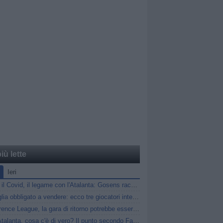
iù lette
Ieri
Gasp, il Covid, il legame con l'Atalanta: Gosens racconta gli anni a Bergamo
Marsiglia obbligato a vendere: ecco tre giocatori interessanti per l’Atalanta
Conference League, la gara di ritorno potrebbe essere anticipata: i dettagli
Diao-Atalanta, cosa c'è di vero? Il punto secondo Fabrizio Romano