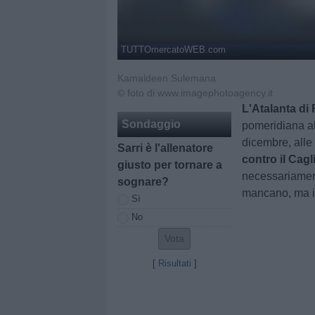
TUTTOmercatoWEB.com
Kamaldeen Sulemana
© foto di www.imagephotoagency.it
L'Atalanta di 
Sondaggio
pomeridiana al
dicembre, all
Sarri è l'allenatore
contro il Cagli
giusto per tornare a
necessariament
sognare?
mancano, ma in
Sì
No
[
Risultati
]