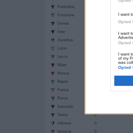
Opted 
Fiorentina
0
I want t
Frosinone
0
Opted 
Genoa
0
Inter
0
I want 
Advertis
Juventus
0
Opted 
Lazio
0
I want t
Lecce
0
of my P
was col
Milan
0
Opted 
Monza
0
Napoli
0
Parma
0
Roma
0
Sassuolo
0
Torino
0
Udinese
0
Venezia
0