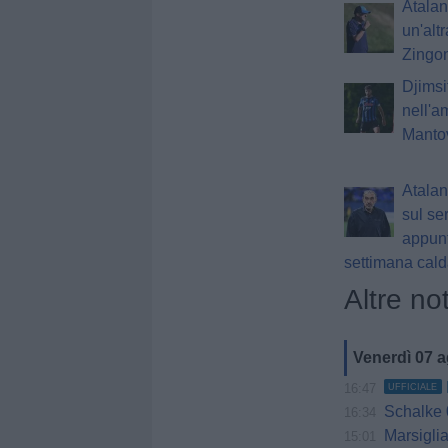
Atalant
un'alt
Zingon
Djimsi
nell'a
Manto
Atalant
sul seri
appunt
settimana cal
Altre not
Venerdì 07 
16:47
UFFICIALE
Schalke 0
16:34
Marsiglia o
15:01