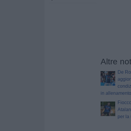
Altre no
De Roo
aggior
condiz
in allenament
Fiocco
Atalan
per la