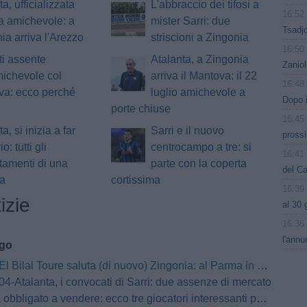
a, ufficializzata
L'abbraccio dei tifosi a
16:52
ra amichevole: a
mister Sarri: due
Tsadjo
ia arriva l'Arezzo
striscioni a Zingonia
16:50
ti assente
Atalanta, a Zingonia
Zaniol
michevole col
arriva il Mantova: il 22
16:48
va: ecco perché
luglio amichevole a
Dopo i
porte chiuse
16:45
a, si inizia a far
Sarri e il nuovo
prossi
o: tutti gli
centrocampo a tre: si
16:41
amenti di una
parte con la coperta
del C
da
cortissima
16:39
izie
al 30 
16:36
l'annu
ago
El Bilal Toure saluta (di nuovo) Zingonia: al Parma in prestito
4-Atalanta, i convocati di Sarri: due assenze di mercato
bbligato a vendere: ecco tre giocatori interessanti per l’Atalanta