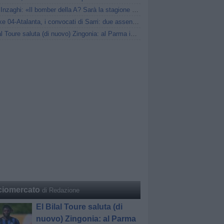
Pippo Inzaghi: «Il bomber della A? Sarà la stagione di Scamacca»
Schalke 04-Atalanta, i convocati di Sarri: due assenze di mercato
El Bilal Toure saluta (di nuovo) Zingonia: al Parma in prestito
ciomercato
di Redazione
El Bilal Toure saluta (di
nuovo) Zingonia: al Parma