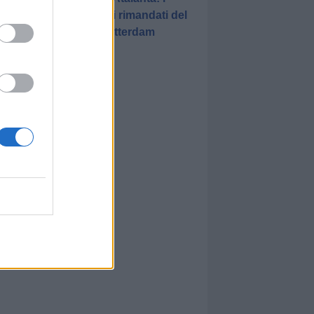
promossi e i rimandati del
match di Rotterdam