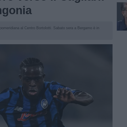
ngonia
pomeridiana al Centro Bortolotti. Sabato sera a Bergamo è in