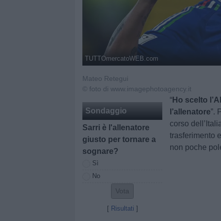
TUTTOmercatoWEB.com
Mateo Retegui
© foto di www.imagephotoagency.it
“
Ho scelto l’
Sondaggio
l’allenatore
”. 
corso dell’Ital
Sarri è l'allenatore
trasferimento 
giusto per tornare a
non poche pol
sognare?
Sì
No
[
Risultati
]