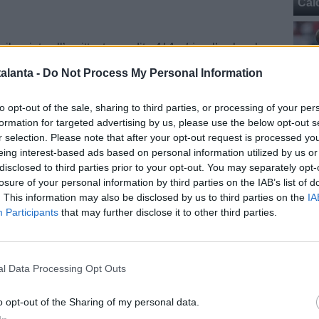
Cal
a rilasciata all’emittente saudita
Al Arabiya
, l’ex bomber
a spiegato di aver ricevuto diverse offerte dall’Europa
alanta -
Do Not Process My Personal Information
uistato il titolo di capocannoniere in Serie A, lasciando
e un contatto con il
Milan
.
to opt-out of the sale, sharing to third parties, or processing of your per
Cal
formation for targeted advertising by us, please use the below opt-out s
 diversi club che si sono interessati
,
ma le trattative
r selection. Please note that after your opt-out request is processed y
te a buon fine e l’Al Qadsiah mi ha voluto
eing interest-based ads based on personal information utilized by us or
e
” ha raccontato l’attaccante argentino naturalizzato
disclosed to third parties prior to your opt-out. You may separately opt-
o in Arabia Saudita dalla Dea per circa 68,5 milioni di
losure of your personal information by third parties on the IAB’s list of
. This information may also be disclosed by us to third parties on the
IA
Participants
that may further disclose it to other third parties.
Cal
ercato
/ Data:
Gio 23 ottobre 2025 alle 22:45
e
l Data Processing Opt Outs
Tweet
o opt-out of the Sharing of my personal data.