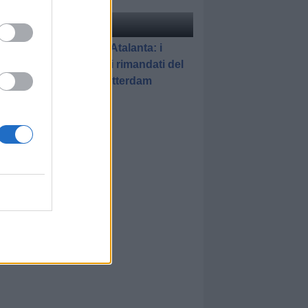
elle
di Gianluca Pirovano
Feyenoord-Atalanta: i
promossi e i rimandati del
match di Rotterdam