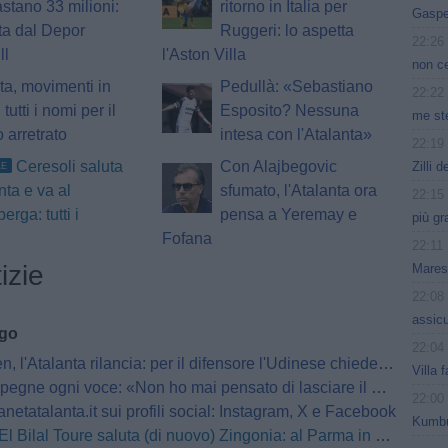
stano 33 milioni:
ritorno in Italia per
Gasper
ta dal Depor
Ruggeri: lo aspetta
22:26
ll
l'Aston Villa
non c
ta, movimenti in
Pedullà: «Sebastiano
22:22
 tutti i nomi per il
Esposito? Nessuna
me ste
o arretrato
intesa con l'Atalanta»
22:19
Ceresoli saluta
Con Alajbegovic
Zilli 
LE
nta e va al
sfumato, l'Atalanta ora
22:15
erga: tutti i
pensa a Yeremay e
più gr
Fofana
22:11
izie
Mares
22:08
assicu
ago
22:04
 l'Atalanta rilancia: per il difensore l'Udinese chiede 25 milioni
Villa 
pegne ogni voce: «Non ho mai pensato di lasciare il Milan»
22:00
netatalanta.it sui profili social: Instagram, X e Facebook
Kumbu
El Bilal Toure saluta (di nuovo) Zingonia: al Parma in prestito