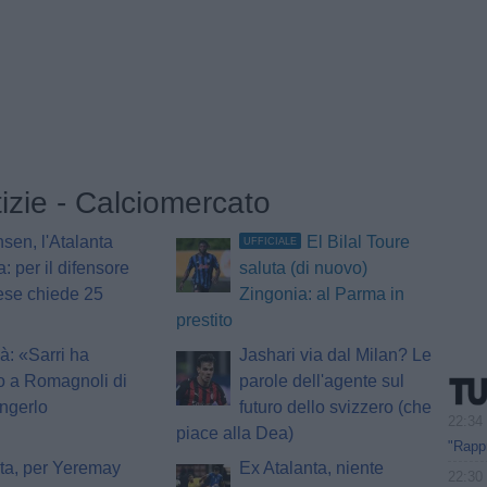
tizie - Calciomercato
nsen, l'Atalanta
El Bilal Toure
UFFICIALE
a: per il difensore
saluta (di nuovo)
ese chiede 25
Zingonia: al Parma in
prestito
à: «Sarri ha
Jashari via dal Milan? Le
o a Romagnoli di
parole dell'agente sul
ngerlo
futuro dello svizzero (che
22:34
piace alla Dea)
"Rappr
ta, per Yeremay
Ex Atalanta, niente
22:30