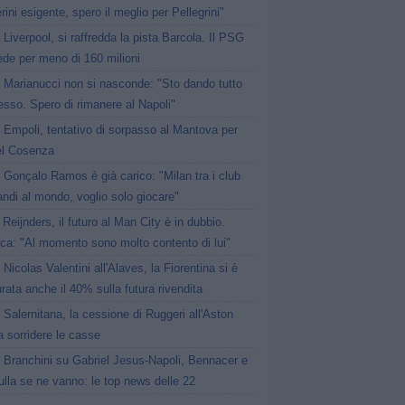
ini esigente, spero il meglio per Pellegrini"
Liverpool, si raffredda la pista Barcola. Il PSG
ede per meno di 160 milioni
Marianucci non si nasconde: "Sto dando tutto
sso. Spero di rimanere al Napoli"
Empoli, tentativo di sorpasso al Mantova per
del Cosenza
Gonçalo Ramos è già carico: "Milan tra i club
andi al mondo, voglio solo giocare"
Reijnders, il futuro al Man City è in dubbio.
ca: "Al momento sono molto contento di lui"
Nicolas Valentini all'Alaves, la Fiorentina si è
rata anche il 40% sulla futura rivendita
Salernitana, la cessione di Ruggeri all'Aston
fa sorridere le casse
Branchini su Gabriel Jesus-Napoli, Bennacer e
lla se ne vanno: le top news delle 22