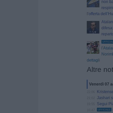
non ba
respin
l'offerta dell'Hu
Atalan
difesa:
repart
UFFICIA
l'Atala
Norimb
dettagli
Altre not
Venerdì 07 
Kristensen,
22:06
Jashari s
21:02
Segui Pia
19:55
16:47
UFFICIALE