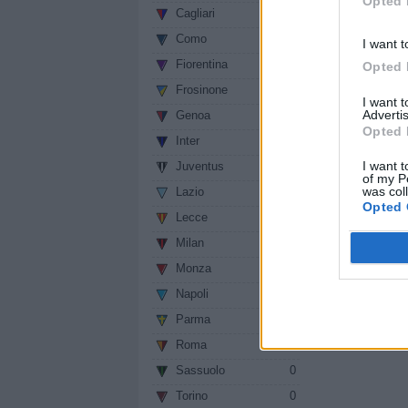
Opted 
Cagliari
0
Como
0
I want t
Fiorentina
0
Opted 
Frosinone
0
I want 
Advertis
Genoa
0
Opted 
Inter
0
I want t
Juventus
0
of my P
was col
Lazio
0
Opted 
Lecce
0
Milan
0
Monza
0
Napoli
0
Parma
0
Roma
0
Sassuolo
0
Torino
0