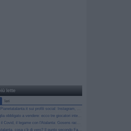
iù lette
Ieri
Segui Pianetatalanta.it sui profili social: Instagram, X e Facebook
Marsiglia obbligato a vendere: ecco tre giocatori interessanti per l'Atalanta
Gasp, il Covid, il legame con l'Atalanta: Gosens racconta gli anni a Bergamo
Diao-Atalanta, cosa c'è di vero? Il punto secondo Fabrizio Romano