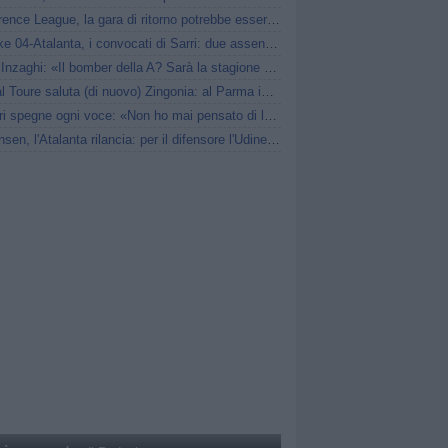
Conference League, la gara di ritorno potrebbe essere anticipata: i dettagli
Schalke 04-Atalanta, i convocati di Sarri: due assenze di mercato
Pippo Inzaghi: «Il bomber della A? Sarà la stagione di Scamacca»
El Bilal Toure saluta (di nuovo) Zingonia: al Parma in prestito
Jashari spegne ogni voce: «Non ho mai pensato di lasciare il Milan»
Kristensen, l'Atalanta rilancia: per il difensore l'Udinese chiede 25 milioni