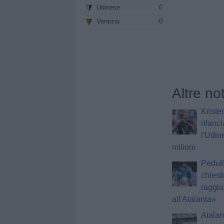
Udinese
0
Venezia
0
Altre no
Kriste
rilanci
l'Udin
milioni
Pedull
chiest
raggiu
all'Atalanta»
Atalan