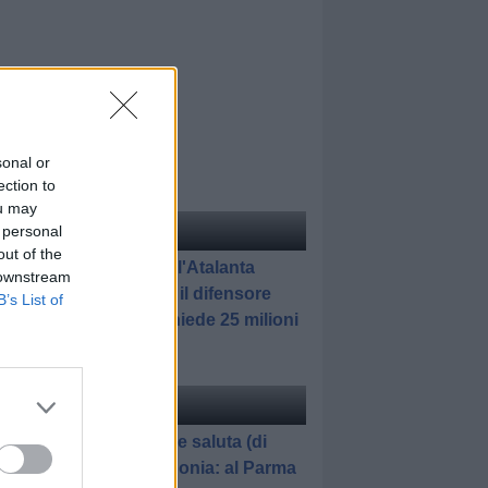
sonal or
ection to
ou may
ciomercato
 personal
di Redazione
out of the
Kristensen, l'Atalanta
 downstream
rilancia: per il difensore
B’s List of
l'Udinese chiede 25 milioni
ciomercato
di Redazione
El Bilal Toure saluta (di
nuovo) Zingonia: al Parma