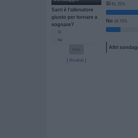
Sì
81.25%
Sarri è l'allenatore
giusto per tornare a
No
18.75%
sognare?
Sì
No
Altri sondag
[
Risultati
]