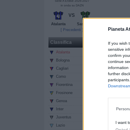
Serie A Enilive 2026-2027
in onda su DAZN
VS
Atalanta
Sassuolo
Pianeta At
[ Precedenti ]
Classifica
If you wish 
sensitive in
Atalanta
0
confirm you
Bologna
0
continue se
information 
Cagliari
0
further disc
Como
0
participants
Fiorentina
0
Downstream 
Frosinone
0
Genoa
0
Persona
Inter
0
Juventus
0
I want t
Lazio
0
Opted 