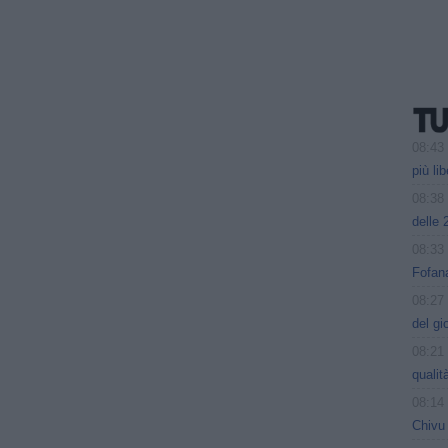
08:43
più li
08:38
delle 
08:33
Fofana
08:27
del gi
08:21
qualit
08:14
Chivu 