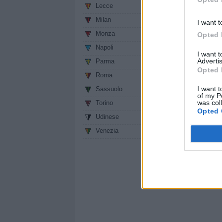
Lecce
0
Milan
0
I want t
Monza
0
Opted 
Napoli
0
I want 
Advertis
Parma
0
Opted 
Roma
0
I want t
Sassuolo
0
of my P
was col
Torino
0
Opted 
Udinese
0
Venezia
0