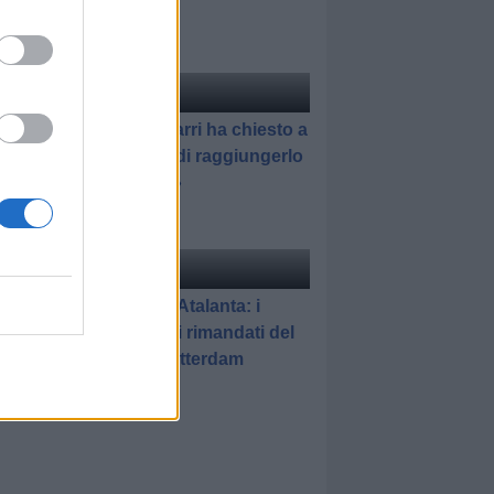
in prestito
ciomercato
di Redazione
Pedullà: «Sarri ha chiesto a
Romagnoli di raggiungerlo
all'Atalanta»
elle
di Gianluca Pirovano
Feyenoord-Atalanta: i
promossi e i rimandati del
match di Rotterdam