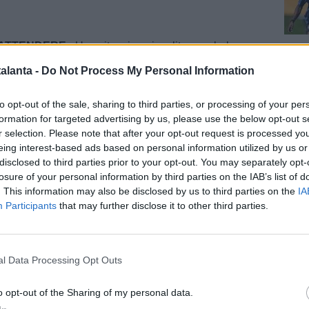
ATTENDERE -
Una situazione insolita e un bel
Cal
D'Amico, che è da tempo promesso sposo della Roma,
alanta -
Do Not Process My Personal Information
Gian Piero Gasperini
. I giallorossi
hanno salutato il
,
Frederic Massara
, e hanno fretta di muoversi sul
to opt-out of the sale, sharing to third parties, or processing of your per
 entrata sia in uscita. Da cinque giorni, vale a dire
formation for targeted advertising by us, please use the below opt-out s
Massara, sono però senza direttore sportivo.
r selection. Please note that after your opt-out request is processed y
eing interest-based ads based on personal information utilized by us or
 DEI FRIEDKIN -
E qui arriviamo all'ultima novità,
disclosed to third parties prior to your opt-out. You may separately opt-
Pag
rriere dello Sport
. Secondo il quotidiano, per smuovere
losure of your personal information by third parties on the IAB’s list of
è intervenuto
Ryan Friedkin
in prima persona. Il
. This information may also be disclosed by us to third parties on the
IA
e della Roma avrebbe telefonato
la proprietà americana
Participants
that may further disclose it to other third parties.
cercare di trovare una soluzione. Sempre secondo il
 Sport
, non è da escludere che si sia parlato anche di
omiche. "La Roma, pur di chiudere in fretta la vicenda,
l Data Processing Opt Outs
ico di una spesa extra liberando così il dirigente
al
affidare il mercato", si legge. La chiamata avrebbe avuto
o opt-out of the Sharing of my personal data.
e tra oggi e domani si potrebbe arrivare alla fumata