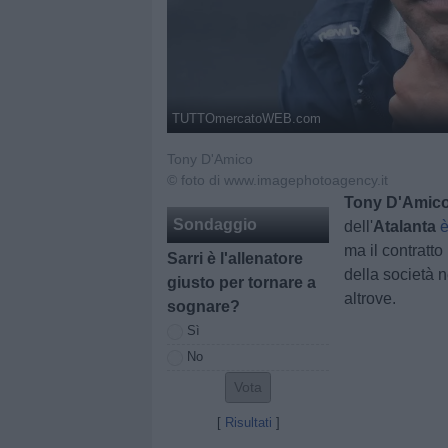
TUTTOmercatoWEB.com
Tony D'Amico
© foto di www.imagephotoagency.it
Tony D'Amic
Sondaggio
dell'
Atalanta
è
ma il contratto
Sarri è l'allenatore
della società 
giusto per tornare a
altrove.
sognare?
Sì
No
[
Risultati
]