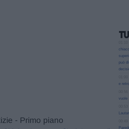
01:10
chiacc
superi
può d
decisi
01:00
e retr
00:56
vuole 
00:53
Lauta
tizie - Primo piano
00:49
Parede