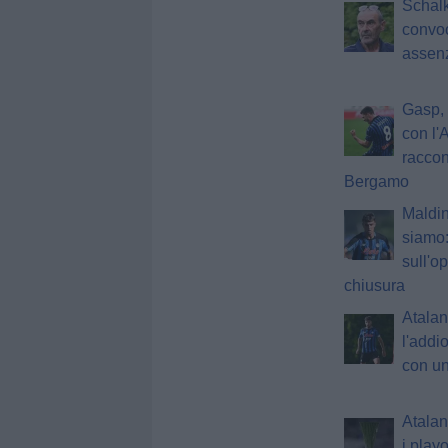
Schalk
convoc
assen
Gasp, 
con l'
raccon
Bergamo
Maldin
siamo:
sull'o
chiusura
Atalan
l'addi
con un
Atalan
i play