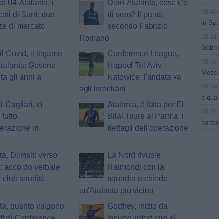
e 04-Atalanta, i
Diao-Atalanta, cosa c'è
00:45
ati di Sarri: due
di vero? Il punto
in Spa
ze di mercato
secondo Fabrizio
00:41
Romano
Gabri
il Covid, il legame
Conference League,
00:37
Atalanta: Gosens
Hapoel Tel Aviv-
Messic
ta gli anni a
Katowice: l'andata va
00:34
agli israeliani
e qua
i-Cagliari, ci
Atalanta, è fatta per El
00:30
 tutto
Bilal Toure al Parma: i
partec
perazione in
dettagli dell'operazione
ta, Djimsiti verso
La Nord rivuole
o: accordo verbale
Raimondi con la
 club saudita
squadra e chiede
un'Atalanta più vicina
ta, quanto valgono
Godfrey, inizio da
off di Conference
incubo: infortunio al