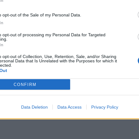
In
o opt-out of the Sale of my Personal Data.
netatalanta.it su Instagram!
In
iano
/ Data:
Mer 03 giugno 2026 alle 11:51
to opt-out of processing my Personal Data for Targeted
ing.
e
In
o opt-out of Collection, Use, Retention, Sale, and/or Sharing
ersonal Data that Is Unrelated with the Purposes for which it
Tweet
lected.
Out
CONFIRM
Data Deletion
Data Access
Privacy Policy