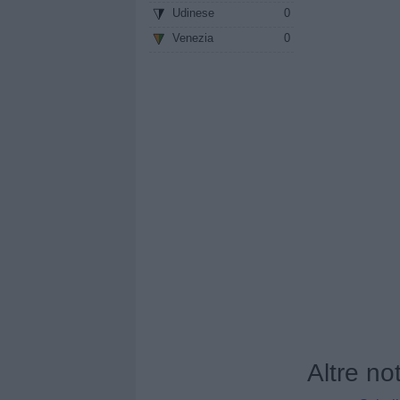
Udinese
0
Venezia
0
Altre no