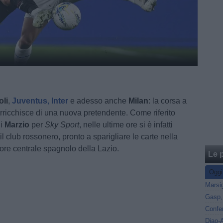
li
,
Juventus
,
Inter
e adesso anche
Milan
: la corsa a
rricchisce di una nuova pretendente. Come riferito
i
Marzio
per
Sky Sport
, nelle ultime ore si è infatti
il club rossonero, pronto a sparigliare le carte nella
sore centrale spagnolo della Lazio.
Le p
Oggi