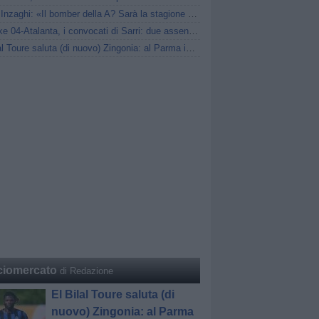
Pippo Inzaghi: «Il bomber della A? Sarà la stagione di Scamacca»
Schalke 04-Atalanta, i convocati di Sarri: due assenze di mercato
El Bilal Toure saluta (di nuovo) Zingonia: al Parma in prestito
ciomercato
di Redazione
El Bilal Toure saluta (di
nuovo) Zingonia: al Parma