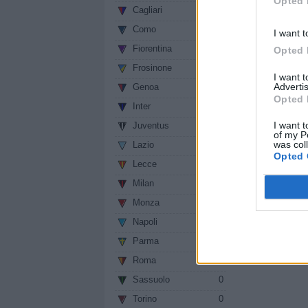
Opted 
Autore: Redazion
Cagliari
0
vedi letture
Como
0
I want t
Fiorentina
0
Opted 
Condividi
Frosinone
0
I want 
Advertis
Genoa
0
Opted 
Inter
0
I want t
Juventus
0
of my P
was col
Lazio
0
Opted 
Lecce
0
Milan
0
Monza
0
Napoli
0
Parma
0
Roma
0
Sassuolo
0
Torino
0