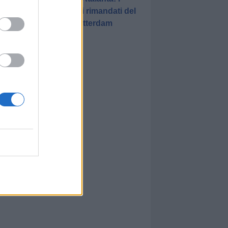
promossi e i rimandati del
match di Rotterdam