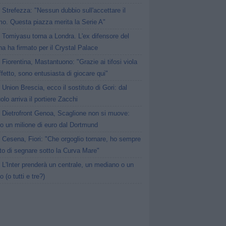
Strefezza: "Nessun dubbio sull'accettare il
mo. Questa piazza merita la Serie A"
Tomiyasu torna a Londra. L'ex difensore del
a ha firmato per il Crystal Palace
Fiorentina, Mastantuono: "Grazie ai tifosi viola
affetto, sono entusiasta di giocare qui"
Union Brescia, ecco il sostituto di Gori: dal
lo arriva il portiere Zacchi
Dietrofront Genoa, Scaglione non si muove:
ato un milione di euro dal Dortmund
Cesena, Fiori: "Che orgoglio tornare, ho sempre
to di segnare sotto la Curva Mare"
L'Inter prenderà un centrale, un mediano o un
o (o tutti e tre?)