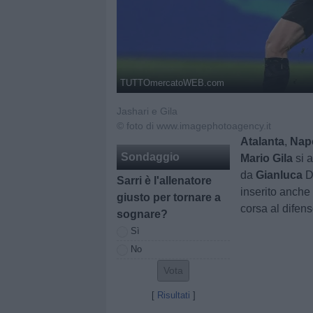
TUTTOmercatoWEB.com
Jashari e Gila
© foto di www.imagephotoagency.it
Atalanta
,
Napo
Sondaggio
Mario Gila
si a
da
Gianluca
D
Sarri è l'allenatore
inserito anche 
giusto per tornare a
corsa al difen
sognare?
Sì
No
[
Risultati
]