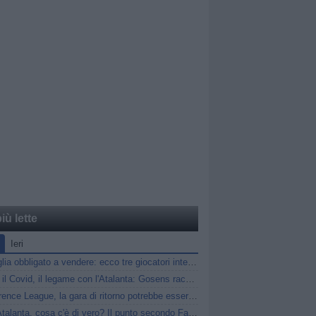
iù lette
Ieri
Marsiglia obbligato a vendere: ecco tre giocatori interessanti per l’Atalanta
Gasp, il Covid, il legame con l'Atalanta: Gosens racconta gli anni a Bergamo
Conference League, la gara di ritorno potrebbe essere anticipata: i dettagli
Diao-Atalanta, cosa c'è di vero? Il punto secondo Fabrizio Romano