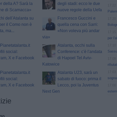
 della A? Sarà la
degli stadi: ecco le due
17:22
one di Scamacca»
nuove regole della Uefa
Paler
chi dell'Atalanta su
Francesco Guccini e
17:20
per il Como non è
quella cena con Sarri:
Bologn
ta, ma...
«Non voleva più andar
17:15
via»
per l'
Pianetatalanta.it
Atalanta, occhi sulla
17:10
Sassuo
fili social:
Conference: c'è l'andata
gram, X e Facebook
di Hapoel Tel Aviv-
17:08
Katowice
rifiut
17:03
Pianetatalanta.it
Atalanta U23, sarà un
sogna
fili social:
sabato di fuoco: prima il
gram, X e Facebook
Lecco, poi la Juventus
17:00
Next Gen
estern
izie
ago