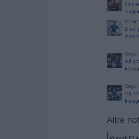
bomber
stagi
Gli oc
Diao: 
in usci
Segui 
sui pro
Insta
Segui 
sui pro
Insta
Altre not
Venerdì 07 