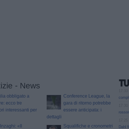
tizie - News
17:33
lia obbligato a
Conference League, la
comple
e: ecco tre
gara di ritorno potrebbe
17:30
ori interessanti per
essere anticipata: i
rosson
dettagli
17:25
Inzaghi: «Il
Squalifiche e cronometri
Dahl f