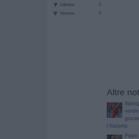
Udinese
0
Venezia
0
Altre no
Marsig
vender
giocat
l’Atalanta
Pippo 