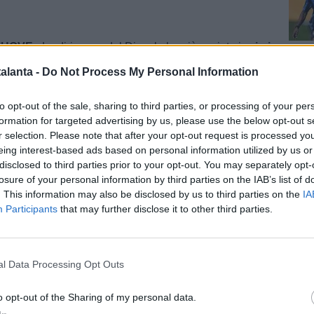
MUOVE -
La dirigenza del Diavolo ha già avviato i
primi
’agente
del giocatore. Ora resta da capire se e quando
Cal
alanta -
Do Not Process My Personal Information
ata una prima offerta ufficiale alla Lazio. I rossoneri,
nno appena investito oltre 60 milioni di euro per
to opt-out of the sale, sharing to third parties, or processing of your per
nçalo Ramos dal Paris Saint Germain, ma sono ora alla
formation for targeted advertising by us, please use the below opt-out s
nforzo per il reparto arretrato.
r selection. Please note that after your opt-out request is processed y
eing interest-based ads based on personal information utilized by us or
ERA NELL’ASTA -
In tutto questo, ovviamente, è la
disclosed to third parties prior to your opt-out. You may separately opt-
ta da
Claudio Lotito
a strofinarsi le mani, con la
Cal
losure of your personal information by third parties on the IAB’s list of
l crescente numero di pretendenti possa dare il via a
. This information may also be disclosed by us to third parties on the
IA
pria asta per il difensore spagnolo, reduce da 36
Participants
that may further disclose it to other third parties.
ampionato e coppe nell’ultima stagione sotto la guida
cnico dell’Atalanta,
Maurizio Sarri
.
l Data Processing Opt Outs
netatalanta.it su Instagram!
Pag
o opt-out of the Sharing of my personal data.
Data:
Ven 03 luglio 2026 alle 00:17