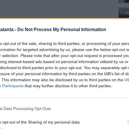
Cal
EFINIRE -
Così,
mentre la pista che porta a
Gianluca
alanta -
Do Not Process My Personal Information
 calda ma al momento in stallo
, Zingonia resta in attesa
 sarà il futuro di Jashari. Oggi
i suoi agenti hanno
to opt-out of the sale, sharing to third parties, or processing of your per
Milan
, ma non è stata presa una decisione definitiva.
formation for targeted advertising by us, please use the below opt-out s
ca Di Marzio, i rossoneri avrebbero ribadito
r selection. Please note that after your opt-out request is processed y
Cal
el centrocampista svizzero anche per il nuovo corso con
eing interest-based ads based on personal information utilized by us or
nchina. Allo stesso tempo, sia allenatore sia giocatore
disclosed to third parties prior to your opt-out. You may separately opt-
losure of your personal information by third parties on the IAB’s list of
 valutazioni durante la preparazione estiva, per
. This information may also be disclosed by us to third parties on the
IA
eguire la strada della cessione o quella della
Participants
that may further disclose it to other third parties.
ino a quel momento
non saranno prese in
e situazioni legate al mercato
", ha spiegato il
Pag
l Data Processing Opt Outs
netatalanta.it su Instagram!
o opt-out of the Sharing of my personal data.
ercato
/ Data:
Gio 02 luglio 2026 alle 15:27