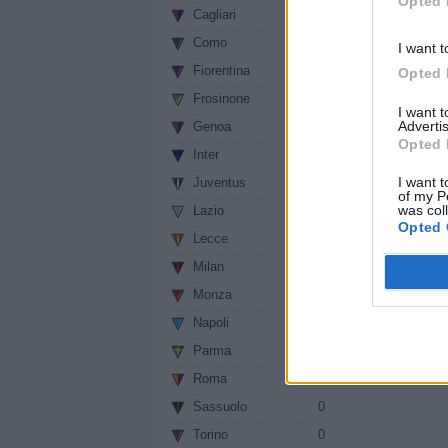
Opted 
Autore: Redazion
Cagliari
0
vedi letture
Como
0
I want t
Fiorentina
0
Opted 
Condividi
Frosinone
0
I want 
Advertis
Genoa
0
Opted 
Inter
0
I want t
Juventus
0
of my P
was col
Lazio
0
Opted 
Lecce
0
Milan
0
Monza
0
Napoli
0
Parma
0
Roma
0
Sassuolo
0
Torino
0