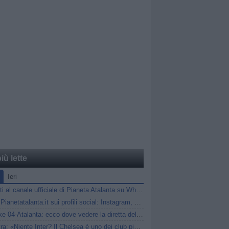
iù lette
Ieri
Unisciti al canale ufficiale di Pianeta Atalanta su WhatsApp
Segui Pianetatalanta.it sui profili social: Instagram, X e Facebook
Schalke 04-Atalanta: ecco dove vedere la diretta dell'amichevole
Palestra: «Niente Inter? Il Chelsea è uno dei club più forti al mondo»