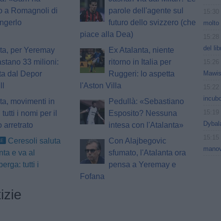
o a Romagnoli di
parole dell'agente sul
15:30
ngerlo
futuro dello svizzero (che
molto 
piace alla Dea)
15:28
del li
ta, per Yeremay
Ex Atalanta, niente
stano 33 milioni:
ritorno in Italia per
15:26
Mawiss
ta dal Depor
Ruggeri: lo aspetta
ll
l'Aston Villa
15:22
incubo
ta, movimenti in
Pedullà: «Sebastiano
15:19
 tutti i nomi per il
Esposito? Nessuna
Dybal
o arretrato
intesa con l'Atalanta»
15:15
Ceresoli saluta
Con Alajbegovic
LE
manov
nta e va al
sfumato, l'Atalanta ora
erga: tutti i
pensa a Yeremay e
Fofana
izie