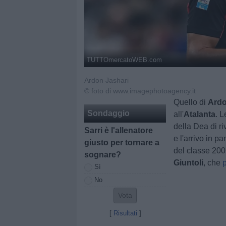
TUTTOmercatoWEB.com
Ardon Jashari
© foto di www.imagephotoagency.it
Quello di
Ardo
Sondaggio
all'
Atalanta
. L
della Dea di r
Sarri è l'allenatore
e l'arrivo in p
giusto per tornare a
del classe 20
sognare?
Giuntoli
, che
Sì
No
[
Risultati
]