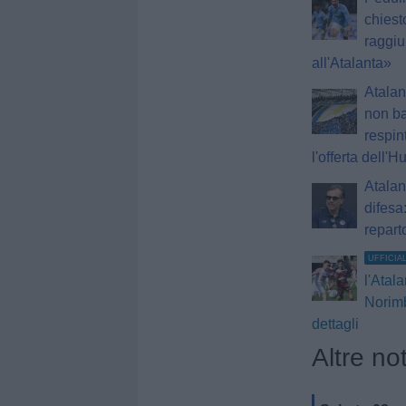
chiest
raggiu
all'Atalanta»
Atalan
non ba
respin
l'offerta dell'Hu
Atalan
difesa:
repart
UFFICIA
l'Atala
Norimb
dettagli
Altre not