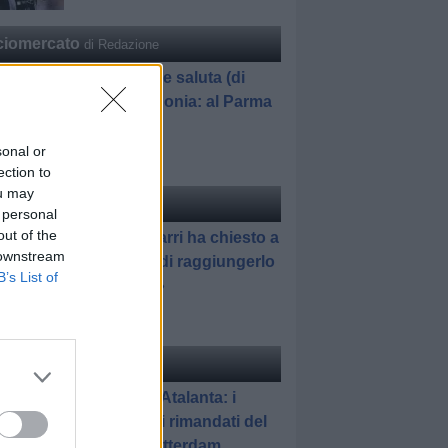
ciomercato
di Redazione
El Bilal Toure saluta (di
nuovo) Zingonia: al Parma
in prestito
sonal or
ection to
ou may
ciomercato
di Redazione
 personal
out of the
Pedullà: «Sarri ha chiesto a
 downstream
Romagnoli di raggiungerlo
B’s List of
all'Atalanta»
elle
di Gianluca Pirovano
Feyenoord-Atalanta: i
promossi e i rimandati del
match di Rotterdam