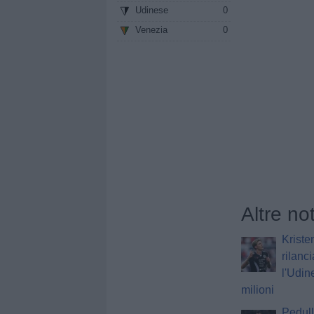
Udinese
0
Venezia
0
Altre no
Kriste
rilanci
l'Udin
milioni
Pedull