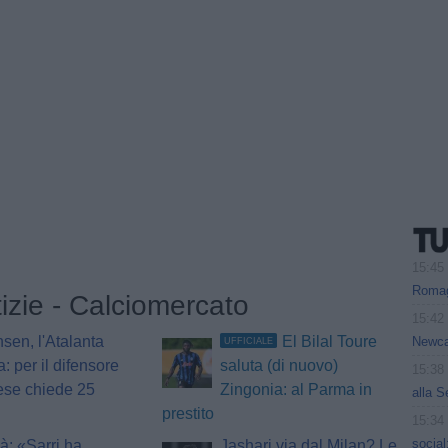
15:45
Romagn
tizie - Calciomercato
15:42
nsen, l'Atalanta
El Bilal Toure
Newcas
UFFICIALE
a: per il difensore
saluta (di nuovo)
15:38
ese chiede 25
Zingonia: al Parma in
alla S
prestito
15:34
social
à: «Sarri ha
Jashari via dal Milan? Le